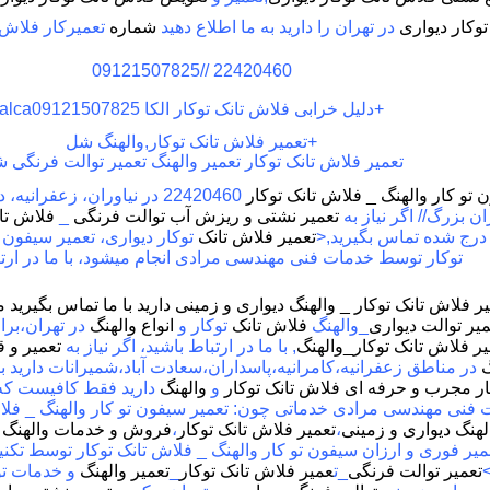
وکار دیواری
در تهران را دارید به ما اطلاع دهید
شماره
تعمیرکار فلاش ت
22420460 //09121507825
+
دلیل خرابی فلاش تانک توکار الکا 09121507825
alca
+
تعمیر فلاش تانک توکار,والهنگ شل
تعمیر فلاش تانک توکار تعمیر والهنگ تعمیر توالت فرنگی 
 تو کار والهنگ _ فلاش تانک توکار
22420460 در نیاوران، زعفرا
ن بزرگ// اگر نیاز به
تعمیر نشتی و ریزش آب توالت فرنگی
_
فلاش تان
درج شده تماس بگیرید
,
<
تعمیر فلاش تانک
توکار دیواری،
تعمیر سیفون ت
توکار
توسط خدمات فنی مهندسی مرا
د
ی انجام میشود، با ما در ارت
ر فلاش تانک توکار _ والهنگ دیواری و زمینی دارید با ما تماس بگیرید
یر توالت دیواری
_والهنگ
فلاش تانک
توکار و
انواع والهنگ
در تهران،بر
یر فلاش تانک توکار_والهنگ
,
با ما در ارتباط باشید، اگر نیاز به
تعمیر و
ق
گ
در مناطق زعفرانیه،کامرانیه،پاسداران،سعادت آباد،شمیرانات دارید با 
ار مجرب و حرفه ای فلاش تانک توکار
و
والهنگ
دارید فقط کافیست که 
ت فنی مهندسی مرادی خدماتی چون
:
تعمیر سیفون تو کار والهنگ _ فلا
الهنگ دیواری و زمینی
،
تعمیر فلاش تانک توکار
،
فروش و خدمات والهنگ د
یر فوری و ارزان سیفون تو کار والهنگ _ فلاش تانک توکار
توسط تکنی
تعمیر توالت فرنگی
_ت
عمیر فلاش تانک توکار
_
تعمیر والهنگ
و خدمات تو