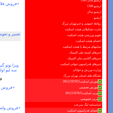
ارشیو سال 1389
+
فروش فلاش 
ارشیو 1388
ارشیو سال
ارشیو
روابط عمومی و خبرتهران بزرگ
چارت تشکیلاتی هیئت اسکیت
تعمیر و تعوی
تقویم ورزشی هیئت اسکیت
اعضای هیئت اسکیت
سایتهای مرتبط با هیئت اسکیت
خبرهای کمیته ملی المپیک
خبرهای آکادمی ملی المپیک
خبرهای فدراسیون جهانی اسکیت
ویزا توتو گ
سه لیو اول
وزارت ورزش و جوانان
باشگاه های استان تهران بزرگ
ف
آموزش اسکیت09121507825
+
فروش قط
آموزش تضمینی
مربی اسکیت09121507825
مربی خصوصی
اساسنامه لیگ سرعت
+
فروش واشرف
اعضای فدراسیون اسکیت