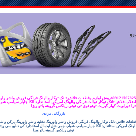
بازرگانی مرادی09121507825فروش لوازم وقطعات فلاش تانک توکار والهنگ فرنگی فروش وا
اضلاب فلاش تانک توکار توالت فرنگی والهنگ امریکن استاندارد الکا جاپار سیامپ شو
را دوراویت کهلر گبریت توتو توی تی توتی ریلکس گروهه یاتو ویزا
بازرگانی مرادی
عات فلاش تانک توکار والهنگ فرنگی فروش واشر واورینگ تخلیه واشر واورینگ پرکن واشر 
لهنگ امریکن استاندارد الکا جاپار سیامپ شواپ جمی شل ایده ال استاندارد کی دبلیو سی ویتر
توتی ریلکس گروهه یاتو ویزا