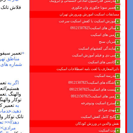
مدرسین فدراسیون امادگی جسمانی و ایروبیک
فلاش تانک ت
تعمیر سونا جکوزی وان جکوزی
مسابقات اسکیت اموزش وپرورش تهران
آموزش اسکیت با کفش اسکیت سرعت
سالن های اسکیت09121507825
زمین های اسکیت
ضربان سنج
نمایندگی کفشهای اسکیت
+
تعمیر سیفون
سی دی و فیلم آموزش اسکیت
مناطق تهرا
آکادمی های اسکیت
شماره های 
دایرالمعارف یا لغت نامه اصطلاحات اسکیت
مدرسه اسکیت
اگر به
تعمی
باشگاه های اسکیت09121507825
هستیم//تعم
پیست های اسکیت09121507825
والهنگ
,
تعم
زمین های اسکیت09121507825
توکار والهن
استرج اسکیت ودوچرخه
به
تعمیر ک
مهدی مرادی
دهید،خدما
تانک توکار و
پکیج کامل کفش اسکیت
دهد//<<
تعم
نقش والدین در ورزش کودکان
مرادی>>
بوت اسکیت