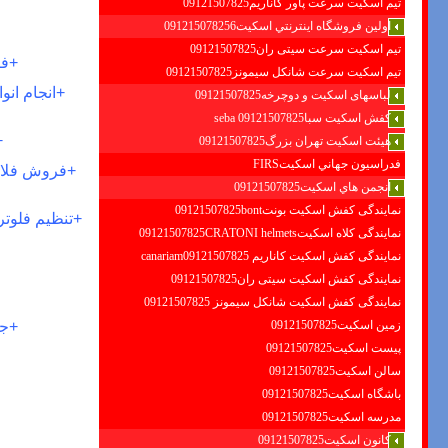
تیم اسکیت سرعت پاور کاناریم09121507825
اولين فروشگاه اينترنتي اسكيت091215078256
تیم اسکیت سرعت سیتی ران09121507825
+
فر
تیم اسکیت سرعت شانکل سیمونز09121507825
+
انجام
انو
لباسهای اسکیت و دوچرخه09121507825
کفش اسکیت سبا09121507825 seba
+
هیئت اسکیت تهران بزرگ09121507825
فدراسيون جهاني اسكيتFIRS
+
فروش فلاش 
انجمن هاي اسكيت09121507825
نمایندگی کفش اسکیت بونت09121507825bont
+
تنظیم فلوتر
نمایندگی کلاه اسکیت09121507825CRATONI helmets
نمایندگی کفش اسکیت كاناريم canariam09121507825
نمایندگی کفش اسکیت سیتی ران09121507825
نمایندگی کفش اسکیت شانكل سيمونز 09121507825
+
جه
زمین اسکیت09121507825
پیست اسکیت09121507825
سالن اسکیت09121507825
باشگاه اسکیت09121507825
مدرسه اسکیت09121507825
کانون اسکیت09121507825