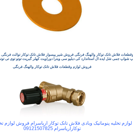
طعات فلاش تانک توکار والهنگ فرنگی فروش شیر پیسوار فلاش تانک توکار توالت فرنگی واله
 شواپ جمی شل ایده ال استاندارد کی دبلیو سی ویترا دوراویت کهلر گبریت توتو توی تی توتی
فروش لوازم وقطعات فلاش تانک توکار والهنگ فرنگی
ازم تخلیه پنوماتیک وبادی فلاش تانک توکار اریاسرام فروش لوازم تخ
توکاراریاسرام 09121507825