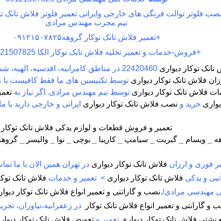
ب فلوتر توالت فرنگی های خارجی وایرانی تعمیر فلوتر فلاش تانک ت
تیم مجرب مهندس مرادی
+
تعمیر فلاش تانک توکار گروهه
۰۹۱۲۱۵۰۷۸۲۵
+
فروش-خدمات و تعمیر تخلیه فلاش تانک توکار الکا 09121507825
 تانک توکار دیواری
22420460 در مناطق کامرانیه، اقدسیه، الهیه، شمیران در تهران بزرگ.
زان فلاش تانک توکار دیواری
توسط تکنیسین های ما فقط کافیست با ما
ت فلاش تانک توکار دیواری
توسط تیم مهندس مرادی. اگر نیاز به
تعمی
یواری
خرید و
نصب فلاش تانک توکار دیواری
ایرانی و خارجی دارید با ما
تعمیر و فروش قطعات و لوازم یدکی فلاش تانک توکار
ه
_
ویسام
_
گبریت
_
سیامپ
_
کاریبا
_
بوچی
_
نوا
_
والیسر
_
گروهه
ر فوری و ارزان
فلاش تانک توکار دیواری
در تهران همین الان با ما تما
بی و یدکی
فلاش تانک توکار دیواری
> تعمیر و خدمات
فلاش تانک توکا
 مهندسی مرادی/
,
نصب و گارانتی و تعمیر انواع فلاش تانک توکار دیوا
 و گارانتی و تعمیر انواع فلاش تانک توکار
در زعفرانیه،نیاوران، تجری
 نشتی فلاش تانک توکار دیواری
,
تعمیر و
تعویض فلاش تانک توکار دیوار