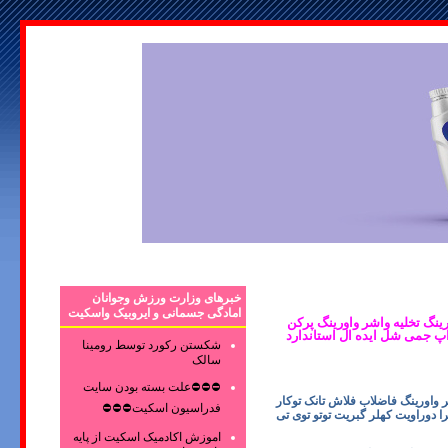
خبرهای وزارت ورزش وجوانان
امادگی جسمانی و ایروبیک واسکیت
شر واورینگ تخلیه واشر واورینگ پرکن
اپ جمی شل ایده ال استاندارد
شکستن رکورد توسط رومینا
سالک
⛔⛔⛔علت بسته بودن سایت
واورینگ فاضلاب فلاش تانک توکار
فدراسیون اسکیت⛔⛔⛔
ا دوراویت کهلر گبریت توتو توی تی
اموزش اکادمیک اسکیت از پایه