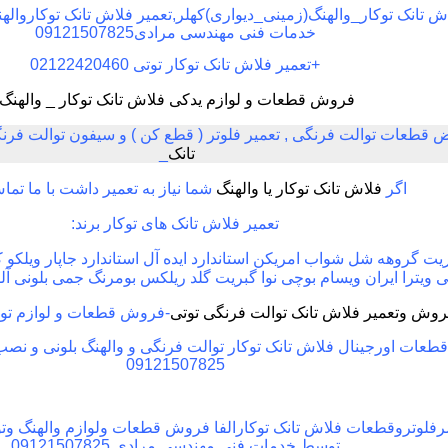
تانک توکار_والهنگ(زمینی_دیواری)کهلر,تعمیر فلاش تانک توکارواله
خدمات فنی مهندسی مرادی09121507825
+
تعمیر فلاش تانک توکار توتی 02122420460
فروش قطعات و لوازم یدکی فلاش تانک توکار _ والهنگ
ض قطعات توالت فرنگی , تعمیر فلوتر ( قطع کن ) و سیفون توالت فرن
تانک
_
اگر
فلاش تانک توکار یا والهنگ
شما نیاز به تعمیر داشت با ما تما
تعمیر فلاش تانک های توکار برند
:
بریت گروهه شل شواب امریکن استاندارد ایده آل استاندارد جاپار ویلکو 
ی ویترا ایران ویسام بوچی نوا گبریت گلد ریلکس بومرنگ جمی بلونی آلفا
روش وتعمیر فلاش تانک توالت فرنگی توتی
-
فروش قطعات و لوازم توا
عات اورجینال فلاش تانک توکار توالت فرنگی و والهنگ بلونی و نصب
09121507825
لوتروقطعات فلاش تانک توکارالفا فروش قطعات ولوازم والهنگ وتو
توسط خدمات فنی مهندسی مرادی 09121507825