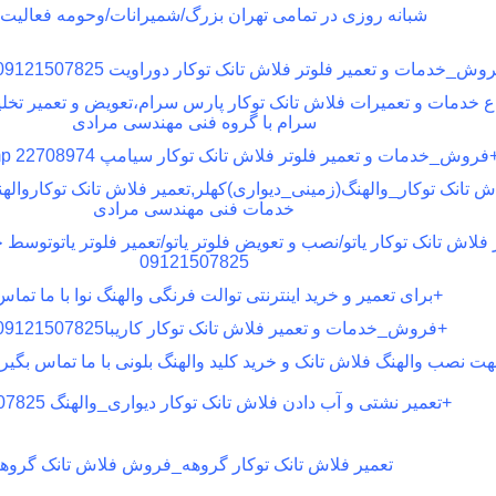
شبانه روزی در تمامی تهران بزرگ/شمیرانات/وحومه فعالیت د
وش_خدمات و تعمیر فلوتر فلاش تانک توکار دوراویت
 09121507825
اع خدمات و تعمیرات فلاش تانک توکار پارس سرام،تعویض و تعمیر تخلی
سرام با گروه فنی مهندسی مرادی
فروش_خدمات و تعمیر فلوتر فلاش تانک توکار سیامپ
p 22708974
تانک توکار_والهنگ(زمینی_دیواری)کهلر,تعمیر فلاش تانک توکارواله
خدمات فنی مهندسی مرادی
 فلاش تانک توکار یاتو/نصب و تعویض فلوتر یاتو/تعمیر فلوتر یاتوتو
09121507825
+
برای تعمیر و خرید اینترنتی توالت فرنگی والهنگ نوا با ما تماس
+
فروش_خدمات و تعمیر فلاش تانک توکار کاریبا09121507825
ت نصب والهنگ فلاش تانک و خرید کلید والهنگ بلونی با ما تماس بگیرید 121507825
+
تعمیر نشتی و آب دادن فلاش تانک توکار دیواری_والهنگ 09121507825
تعمیر فلاش تانک توکار گروهه_فروش فلاش تانک گروه