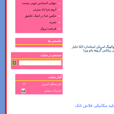
تنهایی احساس خوبی نیست
آروم چرا داد میزنی
عکس‌ خدا در اشک‌ عاشق‌
تجربه
فرصت پرواز
دانستنی ها
نگ امریکن استاندارد الکا جاپار
 ریلکس گروهه یاتو ویزا
جستجو در سایت
آمار سایت
بازدیدهای امروز
15
جزئیات بیشتر
لیه مکانیکی فلاش تانک