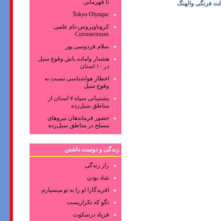
تا قهرمانی
الت فرنگی والهنگ
Tokyo Olympic
کروناویروس‌-نام علمی:
Coronaviruses
سلام فردوسی پور
هشدار واماده باش وقوع سیل
در ۱۰ استان
اخطار هواشناسی نسبت به
وقوع سیل
پشتیبانی سپاه ۷ استان از
مناطق سیل‌زده
حضور فرماندهان نیروهای
مسلح در مناطق سیل‌زده
زندگی و دوست داشتن
راز زندگی
شاد بودن
افریدگارا او را به تو میسپارم
نگو که تکراریست
فریاد درسکوت