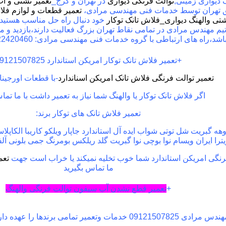
گ دیواری زمینی,
توالت فرنگی دیواری
در تهران و کرج_
تعمیر نشتی و اب
 تهران توسط خدمات فنی مهندسی مرادی،
تعمیر
قطعات و لوازم فلاش
شتی والهنگ دیواری_فلاش تانک توکار
خود دنبال راه حل مناسب هستید 
تیم مهندس مرادی در تمامی نقاط تهران بزرگ فعالیت دارند،بازدید و 
اشد،
راه های ارتباطی با گروه خدمات فنی مهندسی مرادی:
22420460
+
تعمیر فلاش تانک توکار امریکن استاندارد 09121507825
تعمیر توالت فرنگی فلاش تانک امریکن اسناندارد
-با قطعات اورجینا
اگر فلاش تانک توکار یا والهنگ شما نیاز به تعمیر داشت با ما تما
تعمیر فلاش تانک های توکار برند
:
روهه گبریت شل توتی شواب ایده آل استاندارد جاپار ویلکو کاریبا الکاپ
ترا ایران ویسام نوا بوچی نوا گبریت گلد ریلکس بومرنگ جمی بلونی آلفا 
رنگی امریکن استاندارد شما خوب تخلیه نمیکند یا خراب است جهت
تعم
ما تماس بگیرید
+
تعمیر قطع نشدن آب سیفون توالت فرنگی والهنگ
نمایندگی مهندس مرادی 09121507825 خدمات وتعمیر تمامی برنده