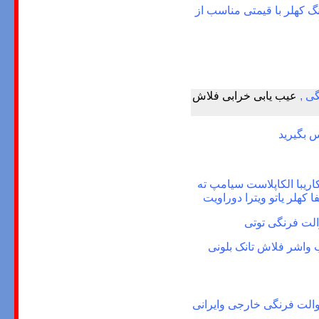
نگ
کهلر با قیمتی مناسب از
گی
,
عیب یابی خرابی فلاش
س بگیرید
کاریبا الکاپلاست سیامپ ته
 کهلر یاتو ویترا دوراویت
لت فرنگی توتی
 واشر فلاش تانک بلونی
الت فرنگی خارجی وایرانی