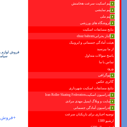
تیم اسکیت سرعت هخامنش
تیم نمایشی
تیم ملی
فروشگاه های ورزشی
نتایج مسابقات اسکیت
الناز بحرانیelnaz bahrani
هیئت آمادگی جسمانی و ایروبیک
از ما بپرسید
فروش لوازم وق
پاسخ سوالات متداول
سیامپ
تماس با ما
ورود
بیوگرافی
گالری عکس
نتایج مسابقات اسکیت شهرداری
فدراسیون اسکیتIran Roller Skating Federation
سایت و وبلاگ ایمیل مهدی مرادی
فدراسیون آمادگی جسمانی
توصیه اجباری برای بازیکنان سرعت
+
فروش لو
ارشیو 1389