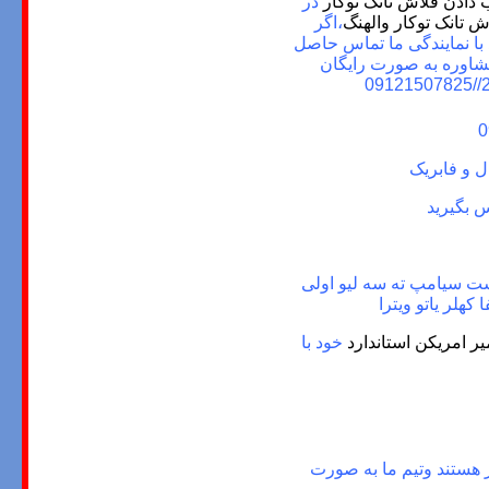
 دادن
فلاش تانک توکار
در
 تانک توکار والهنگ
،اگر
با نمایندگی ما تماس حاصل
مشاوره به صورت رایگان
09121507825
//
ل و فابریک
س بگیرید
لاست سیامپ ته سه لیو اولی
کهلر یاتو ویترا
یر امریکن استاندارد
خود با
ا را عهده دار هستند وتیم ما به صورت