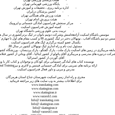
-
هیئت پزشکی ورزشی تهران
-
پایگاه ورزشی قهرمانی تهران
-
اداره برنامه ریزی ، تحقیقات و آموزش تهران
-
انجمن پزشکان درایران
-
هیئت ورزش های همگانی تهران
-
هیئت پرورش اندام تهران
-
مرکز سنجش فدراسیون آمادگی جسمانی و ایروبیک
-
کمیته آموزش فدراسیون اسکیت
-
تربیت بدنی علوم ورزشی دانشگاه تهران
موسس باشگاه اسکیت آزادهخامنش وشرکت دوتیم بانوان در لیگ برترکشوری در سال های 87 -86 - 
دو تیم باشگاه آفتاب ، نونهالان دختر در لیگ کشوری 88 و کسب مقام های اول تا چهارم کشوری توسط این تیم .
یکسال عضو کمیته برگزاری لیگ های فدراسیون اسکیت .
مسئول ثبت نام و راه اندازی لیگ نونهالان کشور در سال 88.
بقه مربیگری در زمین های اسکیت پارک ملت ، پارک گفتگو ، پارک پردیسان ، ورزشگاه کشوری
شرکت دردوره های مدرسی و مربیگری آقای پائولو از کشور ایتالیا ، آقای ویتانن از کشور فنلا
آقای گوردن از کشور استرالیا .
نویسنده کتاب های آمادگی جسمانی برای کودکان و نوجوانان و کتاب کار با وزن
ارائه برنامه های تمرینی برای آمادگی جسمانی فیتنس و لاغری و نیز
nal Training
مدرس و مربی و داور فعال فدراسیون اسکیت .
مجری و راه انداز زمین اسکیت شهرستان جناح استان هرمزگان.
برای اطلاعات بیشتر به وب سایت های زیر مراجعه فرمائید .
www.iranskating.com
www.skatingiran.com
www.skatingiran.ir
www.varzesh1.com
Info@ iranskating.com
Info@ skatingiran.com
Info@ skatingiran.ir
Info@ varzesh1.com