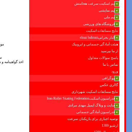
تیم اسکیت سرعت هخامنش
تیم نمایشی
تیم ملی
فروشگاه های ورزشی
نتایج مسابقات اسکیت
الناز بحرانیelnaz bahrani
هیئت آمادگی جسمانی و ایروبیک
موسس 
از ما بپرسید
سا
پاسخ سوالات متداول
اخذ گواهینامه و 
تماس با ما
ورود
بیوگرافی
گالری عکس
نتایج مسابقات اسکیت شهرداری
فدراسیون اسکیتIran Roller Skating Federation
سایت و وبلاگ ایمیل مهدی مرادی
فدراسیون آمادگی جسمانی
توصیه اجباری برای بازیکنان سرعت
ارشیو 1389