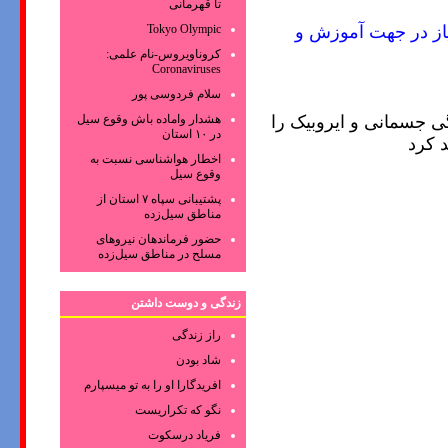
تا قهرمانی
Tokyo Olympic
یاز در جهت آموزش و
کروناویروس‌-نام علمی:
Coronaviruses
سلام فردوسی پور
هشدار واماده باش وقوع سیل
ی جسمانی و ایروبیک را
در ۱۰ استان
د کرد
اخطار هواشناسی نسبت به
وقوع سیل
پشتیبانی سپاه ۷ استان از
مناطق سیل‌زده
حضور فرماندهان نیروهای
مسلح در مناطق سیل‌زده
زندگی و دوست داشتن
راز زندگی
شاد بودن
افریدگارا او را به تو میسپارم
نگو که تکراریست
فریاد درسکوت