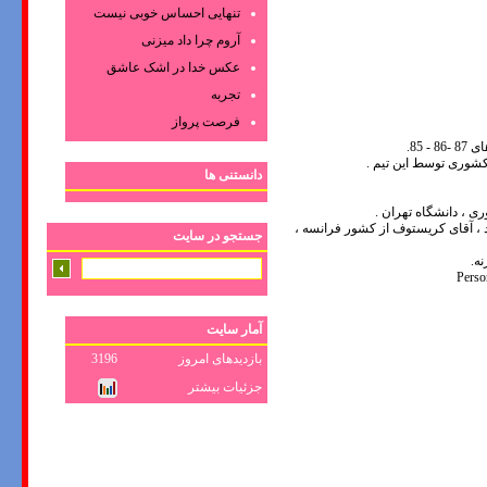
تنهایی احساس خوبی نیست
آروم چرا داد میزنی
عکس‌ خدا در اشک‌ عاشق‌
تجربه
فرصت پرواز
85.
دانستنی ها
 ، دانشگاه تهران .
ند ، آقای کریستوف از کشور فرانسه ،
جستجو در سایت
ه.
Perso
آمار سایت
بازدیدهای امروز
3196
جزئیات بیشتر