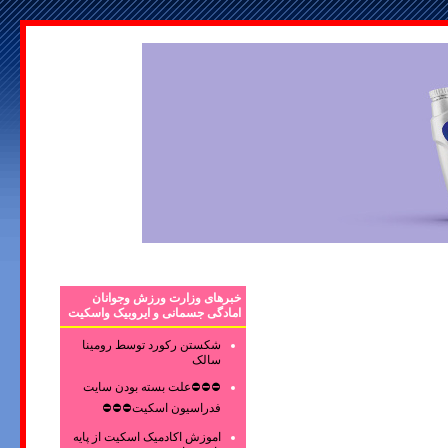
خبرهای وزارت ورزش وجوانان
امادگی جسمانی و ایروبیک واسکیت
شکستن رکورد توسط رومینا
سالک
⛔⛔⛔علت بسته بودن سایت
فدراسیون اسکیت⛔⛔⛔
اموزش اکادمیک اسکیت از پایه