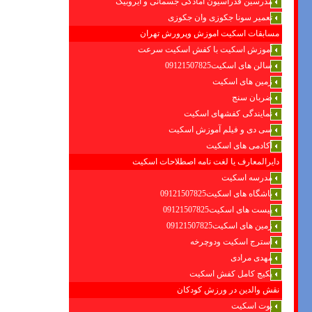
مدرسین فدراسیون امادگی جسمانی و ایروبیک
تعمیر سونا جکوزی وان جکوزی
مسابقات اسکیت اموزش وپرورش تهران
آموزش اسکیت با کفش اسکیت سرعت
سالن های اسکیت09121507825
زمین های اسکیت
ضربان سنج
نمایندگی کفشهای اسکیت
سی دی و فیلم آموزش اسکیت
آکادمی های اسکیت
دایرالمعارف یا لغت نامه اصطلاحات اسکیت
مدرسه اسکیت
باشگاه های اسکیت09121507825
پیست های اسکیت09121507825
زمین های اسکیت09121507825
استرج اسکیت ودوچرخه
مهدی مرادی
پکیج کامل کفش اسکیت
نقش والدین در ورزش کودکان
بوت اسکیت