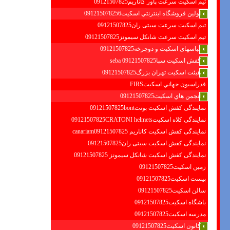
تیم اسکیت سرعت پاور کاناریم09121507825
اولين فروشگاه اينترنتي اسكيت091215078256
تیم اسکیت سرعت سیتی ران09121507825
تیم اسکیت سرعت شانکل سیمونز09121507825
لباسهای اسکیت و دوچرخه09121507825
کفش اسکیت سبا09121507825 seba
هیئت اسکیت تهران بزرگ09121507825
فدراسيون جهاني اسكيتFIRS
انجمن هاي اسكيت09121507825
نمایندگی کفش اسکیت بونت09121507825bont
نمایندگی کلاه اسکیت09121507825CRATONI helmets
نمایندگی کفش اسکیت كاناريم canariam09121507825
نمایندگی کفش اسکیت سیتی ران09121507825
نمایندگی کفش اسکیت شانكل سيمونز 09121507825
زمین اسکیت09121507825
پیست اسکیت09121507825
سالن اسکیت09121507825
باشگاه اسکیت09121507825
مدرسه اسکیت09121507825
کانون اسکیت09121507825