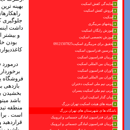
نمایندگی کفش اسکیت
بهینه ترین 
فروش کفش اسکیت
راهکارهای
اسکیت
جلوگیری کر
روشهای مربیگری
داشت اینس
اموزش رایگان اسکیت
و بیشتر 
آموزش تخصصی اسکیت
بودن خان
تحقیق برای مربیگری اسکیت09121507825
کاغذدیوار
مدرسین فدراسیون اسکیت
مربیان فدراسیون اسکیت
درمورد ف
مربیان بین المللی اسکیت
برخوردارا
داوران فدراسیون اسکیت
فروشگاه یا
داوران بین المللی اسکیت
مربی تیم ملی اسکیت دختران
بازدهی بر
مربی تیم ملی اسکیت پسران
بخشیدن به
بنیان گذار اسکیت ایران
باشد میتو
کمیته های هیئت اسکیت تهران بزرگ
منطقه تبدی
باشگاه ها ی شهرستان های تهران بزرگ
است . برا
داوران فدراسیون امادگی جسمانی و ایروبیک
قراردهید و
مربیان فدراسیون امادگی جسمانی و ایروبیک
باشید رن