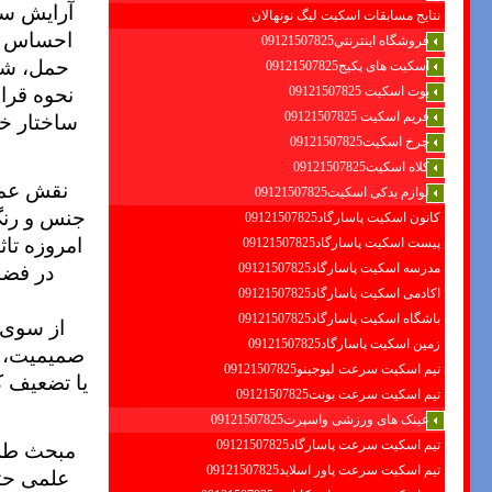
آرایش سط
نتایج مسابقات اسکیت لیگ نونهالان
احساس رض
فروشگاه اينترنتي09121507825
حمل، شفا
اسکیت های پکیج09121507825
نحوه قرا
بوت اسکیت 09121507825
ساختار خا
فریم اسکیت 09121507825
چرخ اسکیت09121507825
کلاه اسکیت09121507825
نقش عمده
لوازم یدکی اسکیت09121507825
جنس و رنگ
کانون اسکیت پاسارگاد09121507825
امروزه تا
پیست اسکیت پاسارگاد09121507825
در فضاه
مدرسه اسکیت پاسارگاد09121507825
اکادمی اسکیت پاسارگاد09121507825
باشگاه اسکیت پاسارگاد09121507825
از سوی 
زمین اسکیت پاسارگاد09121507825
صمیمیت، ش
تیم اسکیت سرعت لیوجینو09121507825
یا تضعیف ک
تیم اسکیت سرعت بونت09121507825
عینک های ورزشی واسپرت09121507825
مبحث طرا
تیم اسکیت سرعت پاسارگاد09121507825
تیم اسکیت سرعت پاور اسلاید09121507825
علمی حتی