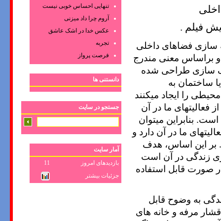
تنهایی احساس خوبی نیست
اخلی
آروم چرا داد میزنی
ایش فیلم .
عکس‌ خدا در اشک‌ عاشق‌
نه سازی فضاهای داخلی
تجربه
 و براساس معنی مندرج
فرصت پرواز
نگ سازی طراحی شده
دانستنی ها
یا ساختمان به
حیطی را ایجاد میکنند
 فعالیتهای ما در آن
جستجو در سایت
است. بنابراین میتوان
یتهای ما در آن دارد و
. بر این اساس، هدف
آمار سایت
زی زندگی در آن است
بازدیدهای امروز
11
در صورت قابل استفاده
جزئیات بیشتر
زندگی به وضوح قابل
قشار مرفه و خانه های