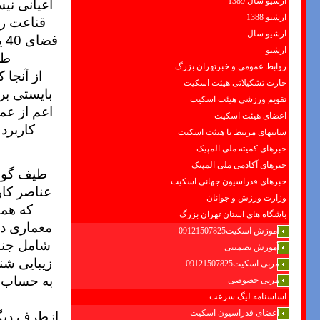
اعیانی نی
ارشیو سال 1389
ارشیو 1388
قناعت را
ارشیو سال
ارشیو
طر
روابط عمومی و خبرتهران بزرگ
از آنجا 
چارت تشکیلاتی هیئت اسکیت
بایستی بر
تقویم ورزشی هیئت اسکیت
اعم از عم
اعضای هیئت اسکیت
کاربرد
سایتهای مرتبط با هیئت اسکیت
خبرهای کمیته ملی المپیک
خبرهای آکادمی ملی المپیک
طیف گونا
خبرهای فدراسیون جهانی اسکیت
عناصر کار
وزارت ورزش و جوانان
که همگ
باشگاه های استان تهران بزرگ
معماری دا
آموزش اسکیت09121507825
شامل جنب
آموزش تضمینی
زیبایی شن
مربی اسکیت09121507825
به حساب آ
مربی خصوصی
اساسنامه لیگ سرعت
ازطرف دیگر
اعضای فدراسیون اسکیت