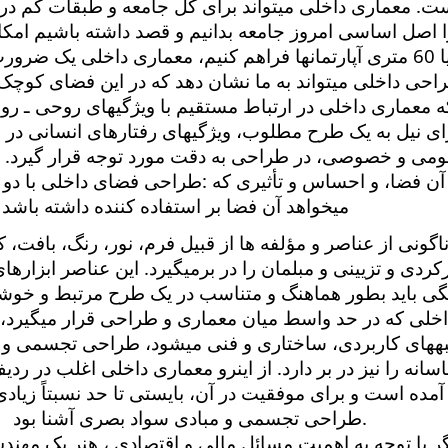
ست. معماری داخلی میتواند برای کل جامعه و طبقات کم درآ
 اصل اساسی امروز جامعه بدانیم و قصد داشته باشیم امکا
فضای 40 یا 60 متری آپارتمان­ها فراهم کنیم، معماری داخلی یک ضر
احی داخلی میتواند به ما نشان دهد که در این فضای کوچک
که معماری داخلی در ارتباط مستقیم با ویژگیهای روحی ـ روا
ای نیل به یک طرح مطلوب، ویژگیهای رفتارهای انسانی در
ومی و خصوصی، در طراحی به دقت مورد توجه قرار گیرد. از
 آن فضا، و احساس و تأثیری که
:
طراحی فضای داخلی با دو م
میخواهد آن فضا بر استفاده کننده داشته باشد
گونی از عناصر و مؤلفه ها از قبیل فرم، نور، رنگ، بافت، 
کردی و تزیینی و مبلمان را در برمیگیرد. این عناصر ابزاره
ی باید بطور هماهنگ و متناسب در یک طرح مرتبط و خوشای
خلی که در حد واسط میان معماری و طراحی قرار میگیرد، 
ه­های کاربردی، ساختاری و فنی میشود، طراحی تجسمی و 
اسانه را نیز در بر دارد. از اینرو معماری داخلی اغلب در 
مده است و برای موفقیت در آن، بایستی تا حد نسبتاً زیادی
.
طراحی تجسمی و مبادی سواد بصری آشنا بود
 با توجه به اهمیت مسائل مالی و اقتصادی ، هنر یک مهن