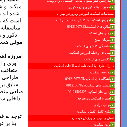
مدرسین فدراسیون امادگی جسمانی و ایروبیک
میکند. و 
تعمیر سونا جکوزی وان جکوزی
شده اند ب
مسابقات اسکیت اموزش وپرورش تهران
است که ب
آموزش اسکیت با کفش اسکیت سرعت
متاسفانه 
سالن های اسکیت09121507825
دکور و ن
زمین های اسکیت
ضربان سنج
موفق هستند
نمایندگی کفشهای اسکیت
سی دی و فیلم آموزش اسکیت
امروزه اهم
آکادمی های اسکیت
وری و ا
دایرالمعارف یا لغت نامه اصطلاحات اسکیت
متعاقب آ
مدرسه اسکیت
طراحی د
باشگاه های اسکیت09121507825
سابق بر 
پیست های اسکیت09121507825
ضلعی منظم,
زمین های اسکیت09121507825
داخلی سعی
استرج اسکیت ودوچرخه
مهدی مرادی
پکیج کامل کفش اسکیت
توجه به ف
نقش والدین در ورزش کودکان
بنا بر ع
بوت اسکیت