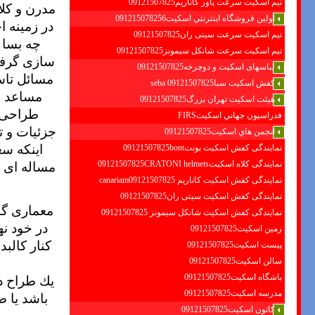
تیم اسکیت سرعت پاور کاناریم09121507825
مدرن و کل
اولين فروشگاه اينترنتي اسكيت091215078256
در زمینه ا
تیم اسکیت سرعت سیتی ران09121507825
چه بسا 
تیم اسکیت سرعت شانکل سیمونز09121507825
سازی گرفت
لباسهای اسکیت و دوچرخه09121507825
مسائل تاس
کفش اسکیت سبا09121507825 seba
مساعد و 
هیئت اسکیت تهران بزرگ09121507825
طراحی د
فدراسيون جهاني اسكيتFIRS
جزئیات و ت
انجمن هاي اسكيت09121507825
اینکه سع
نمایندگی کفش اسکیت بونت09121507825bont
مساله ای 
نمایندگی کلاه اسکیت09121507825CRATONI helmets
نمایندگی کفش اسکیت كاناريم canariam09121507825
نمایندگی کفش اسکیت سیتی ران09121507825
معماری گذ
نمایندگی کفش اسکیت شانكل سيمونز 09121507825
در خود نه
زمین اسکیت09121507825
کنار کالب
پیست اسکیت09121507825
سالن اسکیت09121507825
یك طراح د
باشگاه اسکیت09121507825
مدرسه اسکیت09121507825
باشد یا ص
کانون اسکیت09121507825