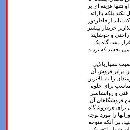
و نتنها هزینه ای بر
 نکند بلکه باارائه
که نباید ازخاطردور
ربر خریدار پیشتر
راحتی و خوشایند
قرار دهد. گاه یک
می بخشد که تردید
میت بسیاربالایی
ین برابر فروش آن
دان را به بالاترین
 مناسب برای جلوه
ل فنی و روانشاسی
ین فروشگاهای آن
ری برای هرفروشگاه
نها را مورد توجه
ید. بی آنکه متوجه
ای شما را تحریک