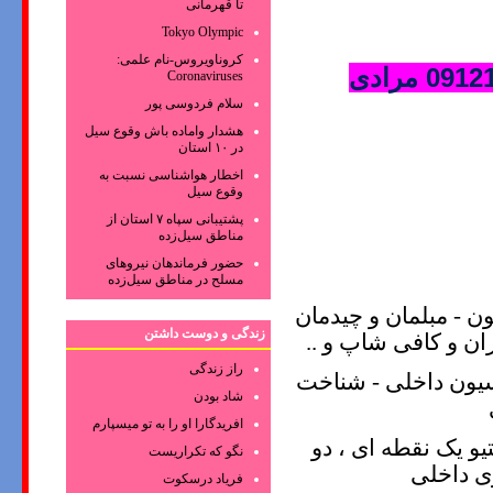
تا قهرمانی
Tokyo Olympic
کروناویروس‌-نام علمی:
Coronaviruses
سلام فردوسی پور
هشدار واماده باش وقوع سیل
در ۱۰ استان
اخطار هواشناسی نسبت به
وقوع سیل
پشتیبانی سپاه ۷ استان از
مناطق سیل‌زده
حضور فرماندهان نیروهای
مسلح در مناطق سیل‌زده
ن - مبلمان و چیدمان
زندگی و دوست داشتن
ان و کافی شاپ و ..
راز زندگی
اسیون داخلی - شناخت
شاد بودن
افریدگارا او را به تو میسپارم
و یک نقطه ای ، دو
نگو که تکراریست
ری داخلی
فریاد درسکوت