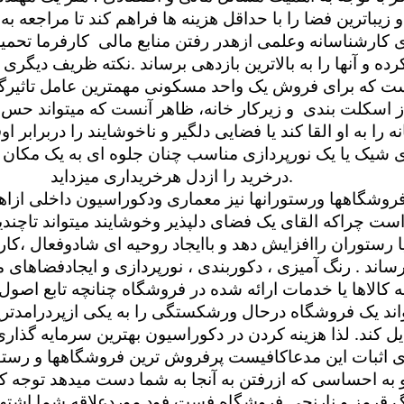
و زیباترین فضا را با حداقل هزینه ها فراهم کند تا مراجعه به ا
 کارشناسانه وعلمی ازهدر رفتن منابع مالی
کارفرما تحمیل
ده و آنها را به بالاترین بازدهی برساند .نکته ظریف دیگری 
ت که برای فروش یک واحد مسکونی مهمترین عامل تاثیرگذا
از اسکلت بندی و زیرکار خانه، ظاهر آنست که میتواند حس 
ه را به او القا کند یا فضایی دلگیر و ناخوشایند را دربرابر او
ی شیک یا یک نورپردازی مناسب چنان جلوه ای به یک مکان 
.
درخرید را ازدل هرخریداری میزداید
روشگاهها ورستورانها نیز معماری ودکوراسیون داخلی ازاه
ست چراکه القای یک فضای دلپذیر وخوشایند میتواند تاچند
 رستوران راافزایش دهد و باایجاد روحیه ای شادوفعال ،کارمن
ساند . رنگ آمیزی ، دکوربندی ، نورپردازی و ایجادفضاهای
 کالاها یا خدمات ارائه شده در فروشگاه چنانچه تابع اصو
اند یک فروشگاه درحال ورشکستگی را به یکی ازپردرامدتر
ل کند. لذا هزینه کردن در دکوراسیون بهترین سرمایه گذا
ی اثبات این مدعاکافیست پرفروش ترین فروشگاهها و رستورا
 به احساسی که ازرفتن به آنجا به شما دست میدهد توجه کن
گ قرمز و نارنجی فروشگاه فست فود موردعلاقه شما اشته