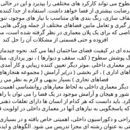
وح می تواند کارکرد های مختلفی را بپذیرد و این در حا
ایت بیشتری از فضا خواهد داشت. استفاده از جدا کننده
ف سازی، رنگ بندی های متناسب با نیاز های موجود، تنوع
ر گیری و تعامل مابین فضاهای مختلف از جمله ویژگی هایی ه
صی که برای یک پلان معماری در نظر گرفته شده است، می 
افزوده و حتی قسمتی از مشکلات آن را حل کند
 ای در كيفيت فضای ساختمان ايفا مي كند. نحوه چيدمان
 پوشش سطوح ( كف، سقف و ديوارها ) ، نور پردازی، مبل
ثير معماری داخلی
.
موثر ديگر تعيين كننده زيبايي و كار آمد
ای اداری ) ، اثر بخشی ( در
(
بر آرامش ( مجموعه هنجارهای
فضاهای تجاری ) بسيار بديهی و لازم به نظر مي 
دیگر معماری داخلی به لحاظ معیارهای روانشناسی اهمیت ب
ور و هیجان و آرامش موجود در یک فضا را می توان با را
رد. باید دانست که هر کدام از انسان ها دارای تعلقات ذه
که پاسخگویی به نیازهای آنها در معماری داخلی در اولویت ق
حی و دکوراسیون داخلی، اهمیتی خاص یافته و در بسیاری ا
 به عنوان رشته ای مجزا تدریس می شود. الگوهای و ایده