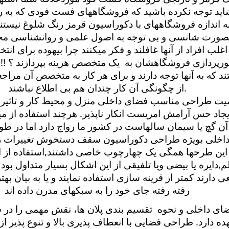
شاید توجه نکرده باشید که فروشگاههای فست فودی که به ر
ه اندازه فروشگاههای با دکوراسیون قرمز رنگ شلوغ نیستند.
صورت شانسی و بی توجه به اصول علمی و روانشناسی مح
اغلب افراد از آنها غافلند و فکر میکنند چرا بیهوده برای ان
ورپردازی فروشگاهشان به یک متخصص هزینه بپردازند ؟ !!!
 که به آنها توجه دارند و برای هر کار به متخصص آن مراجع
.
از چگونگی آن کار چندان هم بی اطلاع نباشند
یت طراحی مناسب فضای داخلی منزل و محیط کار و تاثیر آ
یجاد حس آرامش امریست انکار ناپذیر. هرچند استفاده از می
ن گچ یا سیمان سالهاست در کشور ما رواج دارد اما در ط
اخلی بویژه طراحی دکوراسیون سقف دستخوش تغییرات ز
این طرحها همگی یک چهارچوب خاصی داشتند,استفاده از 
دایره یا بیضی ویا تلفیقی از این اشکال بسیار متداول بود
 دارند کمتر از قرینه سازی استفاده نمایند و یا به بیان ب
رفته رفته جای خود را به سبکهای مدرن داده اند
ضای داخلی و نحوه تقسیم بندی پلان ها، نقش مهمی را در 
هده دارد. طراحی فضایی با انعطاف پذیری بالا و تنوع پذیر ا