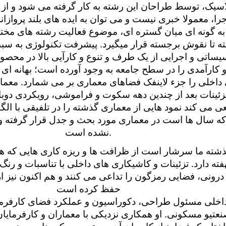
اسیک، توسط طراحان این رشته به کار گرفته می شود و از
جرا، معمولا خبری نیست و می توان به ایده های بلند پرواز
به گونه ای میان گستره ای، موضوع فعالیت رشته های مخ
ه تا نقوش برجسته قرار میگیرد. پیشرفت تکنولوژی به سب
یساتی و اجرایی از یک طرف و تنوع و کارآیی بالا در محص
کارآمدی را در سطح جامعه به وجود آورده است؛ بهانه ای ک
اخلی را جزء لاینفک فضاهای معماری بر می شمارد. معمار
زئینات بعد از چندین دهه سکوت و فراموشی، رویکردی دوبار
ی می کند نمود هایی از معماری گذشته را در تلفیقی با الگ
که سال ها است در معماری مورد بحث و جدل قرار گرفته و
.
نشده است
شته ما سرشار است از ظرافت ها و ریزه کاری هایی که هزا
فته دارد. تزئینات و کاشیکاری های داخلی با تناسبات و ر
د درونی، فضایی رمزگون را تداعی می کنند و هم اکنون نی
حفظ کرده است
اخلی مسئول طراحی، دکوراسیون و عملکرد فضای کارفرم
نعتیو مسکونی. او همکاری نزدیکی با معماران و کارفرمایان