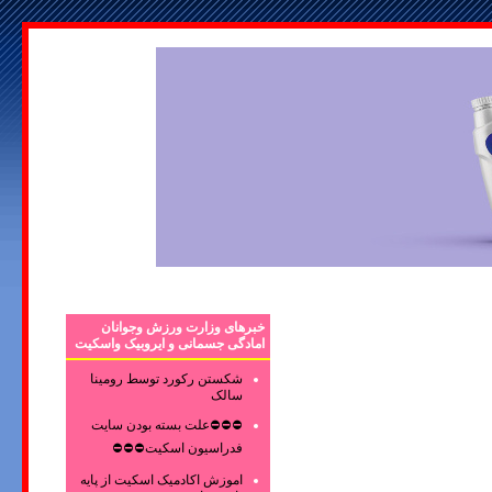
خبرهای وزارت ورزش وجوانان
امادگی جسمانی و ایروبیک واسکیت
شکستن رکورد توسط رومینا
سالک
⛔⛔⛔علت بسته بودن سایت
فدراسیون اسکیت⛔⛔⛔
اموزش اکادمیک اسکیت از پایه