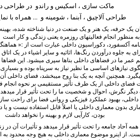
ماکت سازی ، اسکیس و راندو
در طراحی د
طراحی آلاچیق ، آبنما ، شومینه و
... همراه با نم
ان یک حرفه، یک هنر و یک صنعت در دنیا شناخته شده، بهی
به منظور انجام فعالیتهای روزمره یعنی زندگی و کار است
امه آکسفورد، دکوراسیون داخلی عبارت است از :« هماه
ای به جلوه درآوردن رنگ‌ها، اثاثیه و سایر اشیاء در یک اتاق 
عمر ما در فضاهای داخلی بناها سپری میشود. این فضاها م
وی نیازهای اساسی ما نظیر نیاز به سرپناه بوده و بسیاری از
یرد. همچنین آنچه به یک بنا روح میبخشد، فضای داخلی آن 
فضای داخلی از یک طرف تأثیر مستقیمی بر نحوه انجام فعال
دیگر نگرش، احوال و شخصیت ما را تحت تأثیر قرار میدهد
داخلی، بهبود عملکرد فیزیکی و روانی فضا برای راحت سا
ری بدون معماری داخلی یا اصلاً قابل استفاده نیست و یا 
بودن، کارآیی لازم و بهینه را نخواهد داشت
مه آحاد جامعه را تحت تأثیر قرار میدهد و تأثیرات آن در 
ت. از اینرو موضوع معماری داخلی به هیچ وجه محدود به ا