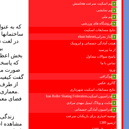
تیم اسکیت سرعت هخامنش
تیم نمایشی
تیم ملی
فروشگاه های ورزشی
که به عنو
نتایج مسابقات اسکیت
ساختمانها 
الناز بحرانیelnaz bahrani
در لغت ن
هیئت آمادگی جسمانی و ایروبیک
بر
از ما بپرسید
بخش اعظم 
پاسخ سوالات متداول
که پاسخگ
تماس با ما
صورت می­گ
ورود
گفت کیفیت 
بیوگرافی
از طرف 
گالری عکس
نتایج مسابقات اسکیت شهرداری
.
معماری 
فدراسیون اسکیتIran Roller Skating Federation
فضای معما
سایت و وبلاگ ایمیل مهدی مرادی
فدراسیون آمادگی جسمانی
زندگی ه
توصیه اجباری برای بازیکنان سرعت
مشاهده اس
ارشیو 1389