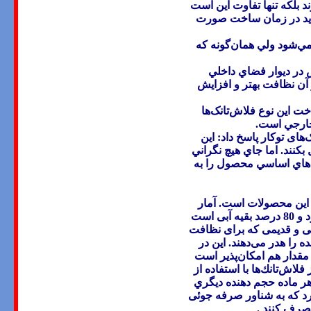
د بلكه تنها تفاوت اين است
 بايد در زمان ساخت صورت
ه مي‌شود ولي همان‌گونه كه
 در ديوار فضاي داخلي
آن نظافت بهتر و افزايش
ت اين نوع فلاش‌تانک‌ها
 خارجي است
.
ای توكار پاسخ داد: اين
كنند. اما جاي هيچ نگراني
‌هاي اساسي محصول را به
ي اين محصولات است. آمار
نشان می‌دهد فقط 20 درصد مصرف آب در توالت‌ها صرف نظافت شخصی می‌شود و 80 درصد بقیه آبی است
لی و قدیمی که برای نظافت
1 تا 16 لیتر آب شرب تصفیه‌شده را هدر می‌دهند. این در
مقدار هم امکان‌پذیر است
‌تانك‌ها با استفاده از
هر ماده حجم دهنده ديگري
 که به شناور صرفه جوئی
 مصرف کنند
.