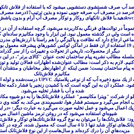
د آب صرف شستشوی دستشویی میشود که با استفاده از فلاش تانک
تا60درصد در مصرف آب صرفه جویی ن
kwc
دهید.با فلاش تانکهای روکار و توکار
مصرف آب آرام و بدون پاشش 
موماً در توالت‌هاي فرنگي به‌کاربرده ‌مي‌شود، گرچه استفاده از آن در
 است ولي در گذشته معمول نبود. اين ابزار با وجود مكانيزم ساده‌اي ك
اعي ارجاع دارد كه نظافت و پاكيزگي را هم راستا با ارزش‌هاي مدرن اع
تا قبل از قرن 19 استفاده از آن فقط در اماكن لوكس كشورهاي پيشرفته معمو
ديگر از محصولات، تاريخي از تحولات و تغييرات را از سر گذران
سلسله مطالب نشریه پیام ساختمان تحت عنوان "کالای برتر"، در این شم
یم. لازم به ذکر است: مطالب عنوان‌شده اظهارات فعالان توليد و توز
 پيام ساختمان نيست؛ ضمن اینکه از اظهارنظر مخاطبان و منتقدان ا
مكانيزم فلاش‌تانک
 از يك منبع ذخيره آب كه از نوعی پلاستيك
UPVC
درست‌شده و لوله ان
د. عملكرد آن به اين گونه است كه با كشيدن زنجير يا فشار دكمه تخلي
شده و آب با فشار تخليه مي‌شود
.
لو از شركت "ويترا مكانيسم" عملكرد فلاش‌تانک‌ها را به دو شيوه مكاني
 انجام مي‌گيرد و سيستم فشار هوا، تقسیم‌بندی مي‌كند. به گفته وي 
يك اعمال مي‌شود و عمل تخليه صورت مي‌گيرد به عبارت دیگر: «در اي
شيوه‌اي استفاده مي‌شود كه در روغن ترمز ماشين اعمال مي‌
ود: فلاش‌تانک‌ها را مي‌توان به نوع گروه فلاش‌تانك‌هاي توكار و فلاش‌
كرد. فلاش‌تانک‌های توكار شايد تنها 3 تا 4 سال است كه معمول 
مزيت‌هاي آن را درك كرده‌اند و سال‌هاست از اين نوع فلاش‌تانک استف