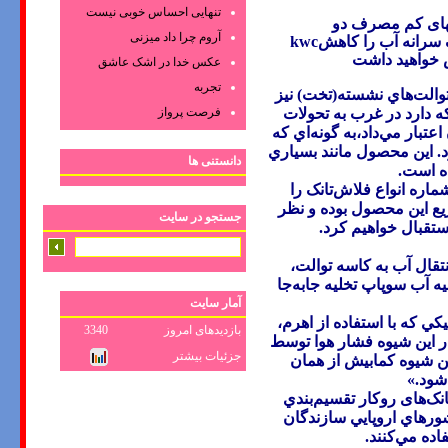
تنهایی احساس خوبی نیست
های کم مصرف دو
آروم چرا داد میزنی
موده و بذین ترتیب17درصد مصرف سرانه آب را کاهش
kwc
خواهید داشت
عکس‌ خدا در اشک‌ عاشق‌
تجربه
 توالت‌هاي نشسته(تخت) نيز
فرصت پرواز
ه دارد در غرب به تحولات
تبار مي‌داد،به گونه‌اي كه
ل بود. اين محصول مانند بسياري
دانستنی ها
ده است
.
اره انواع فلاش‌تانک را
يع اين محصول بوده و نظر
جستجو در سایت
ستقبال خواهیم كرد
.
تقال آب به كاسه توالت،
ه آب سوپاپ تخلیه جابه‌جا
آمار سایت
كي كه با استفاده از اهرم،
بازدیدهای امروز
3340
در اين شيوه فشار هوا توسط
جزئیات بیشتر
ن شيوه كمابيش از همان
شود
.»
تانک‌های روكار تقسيم‌بندي
شده، گرچه در كشورهاي اروپايي سازندگان
اده مي‌كنند
.