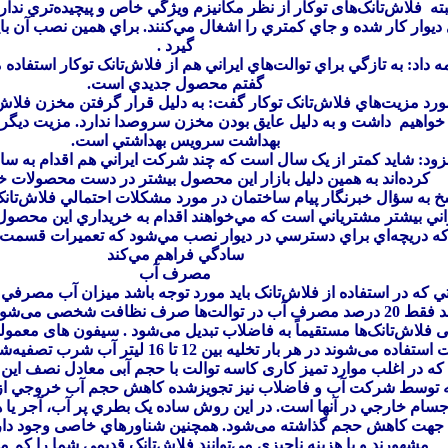
ه فلاش‌تانک‌های توكار از نظر مكانيزم ويژگي خاص و پيچيده‌تري ندارن
ي ديوار كار شده و جاي كمتري را اشغال مي‌كنند. براي همين نصب آن
گيرد
.
مه داد: به تازگي براي توالت‌هاي ايراني هم از فلاش‌تانک توكار استفاد
گفتم محصول جديدي است
.
ورد مزيت‌هاي فلاش‌تانک توكار گفت: به دليل قرار گرفتن مخزن فلاش
خواهيم داشت و به دليل عايق بودن مخزن سروصدا ندارد. مزيت ديگر 
بهداشت سرويس بهداشتي است
.
فزود: شايد كمتر از یک سال است كه چند شركت ايراني هم اقدام به ساخ
كرده‌اند به همين دليل بازار اين محصول بيشتر در دست محصولات
خ به سؤال خبرنگار پيام ساختمان در مورد مشكلات احتمالي فلاش‌تانک‌ه
ي بيشتر مشترياني است كه مي‌خواهند اقدام به خريداري اين محصول ب
ه دريچه‌اي براي دسترسي در ديوار نصب مي‌شود كه تعميرات قسمت
سادگي فراهم مي‌كند
مصرف آب
تي كه در استفاده از فلاش‌تانک بايد مورد توجه باشد ميزان آب مصرف
 فلاش‌تانک‌ها مستقیماً به فاضلاب تبدیل می‌شود . سیفون های معمو
کاسه توالت استفاده می‌شوند در هر بار تخلیه بین 2
ه در اغلب موارد تمیز کاری کاسه توالت با حجم آبی معادل نصف این 
 توسط شركت آب و فاضلاب نيز تجویزشده كاهش حجم آب خروجي از فلاش
اجسام خارجي در آنها است. در اين روش ساده يک بطري پر آب، آجر يا 
هت کاهش حجم گذاشته می‌شود. همچنين شناورهاي خاصی وجود دارد
مشهورند و با هزینه ناچیزی می‌توانند فلاش‌تانک قدیمی شما را کم