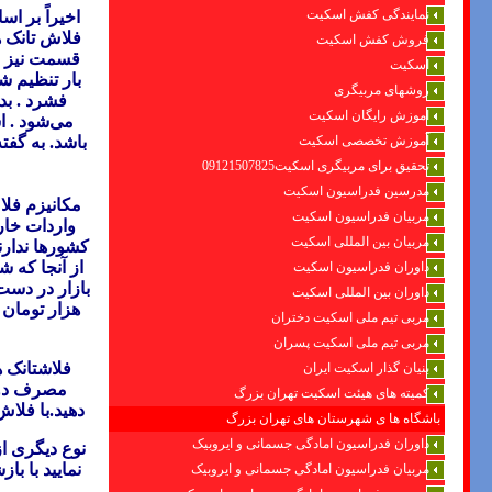
نمایندگی کفش اسکیت
اخیراً بر 
فلاش تانک ه
فروش کفش اسکیت
قسمت نیز ج
اسکیت
بار تنظیم شد
روشهای مربیگری
فشرد . بد
اموزش رایگان اسکیت
آموزش تخصصی اسکیت
باشد
.
تحقیق برای مربیگری اسکیت09121507825
مدرسین فدراسیون اسکیت
مكانيزم فلا
مربیان فدراسیون اسکیت
واردات خار
مربیان بین المللی اسکیت
كشورها ندارن
داوران فدراسیون اسکیت
داوران بین المللی اسکیت
مربی تیم ملی اسکیت دختران
مربی تیم ملی اسکیت پسران
فلاشتانک 
بنیان گذار اسکیت ایران
مصرف دو 
کمیته های هیئت اسکیت تهران بزرگ
دهید.با فلا
باشگاه ها ی شهرستان های تهران بزرگ
داوران فدراسیون امادگی جسمانی و ایروبیک
نوع دیگری از
نمایید با ب
مربیان فدراسیون امادگی جسمانی و ایروبیک