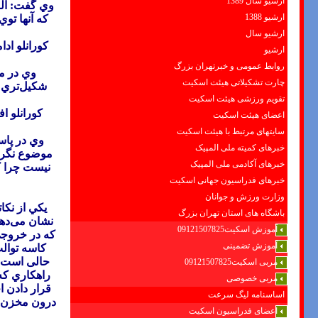
ارشیو سال 1389
وي گفت: البت
ارشیو 1388
كه آنها تو
ارشیو سال
کورانلو ادا
ارشیو
روابط عمومی و خبرتهران بزرگ
وي در م
چارت تشکیلاتی هیئت اسکیت
شكيل‌تري 
تقویم ورزشی هیئت اسکیت
كورانلو ا
اعضای هیئت اسکیت
سایتهای مرتبط با هیئت اسکیت
وي در پاس
خبرهای کمیته ملی المپیک
موضوع نگران
خبرهای آکادمی ملی المپیک
نيست چرا ك
خبرهای فدراسیون جهانی اسکیت
وزارت ورزش و جوانان
يكي از نكا
باشگاه های استان تهران بزرگ
آموزش اسکیت09121507825
که در خروجی
آموزش تضمینی
حالی است ک
مربی اسکیت09121507825
راهكاري كه
مربی خصوصی
قرار دادن 
اساسنامه لیگ سرعت
درون مخزن ج
اعضای فدراسیون اسکیت