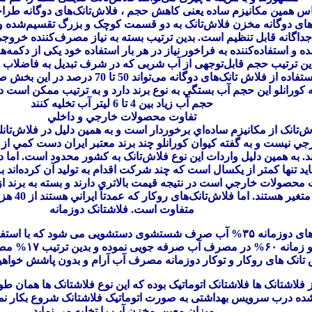
اساس همین مکانیزم ساده یعنی کاهش حجم ، فلاش‌تانک‌های دوگانه ط
ای دوگانه مخزن فلاش‌تانک به دو قسمت کوچک و بزرگ تقسیم‌شده و 
داگانه قابل تنظیم است. بدین ترتیب بسته به نیاز مصرف‌کننده خرو
ه و استفاده‌کننده به فراخور نیاز در هر بار استفاده خود یکی از دکمه‌
ین ترتیب حجم قابل‌توجهی از آب شربی که در شرف تبدیل به فاضلاب ب
می‌شود . استفاده از فلاش تانک‌های دوگانه می‌ت
حجم آب زياد بين 4 تا 6 ليتر آب تخليه كنند
تفاوت محصولات خارجي و داخلي
ش‌تانک از مكانيزم ساده‌اي برخوردار است و به همين دليل در فلاش‌تانك
جي نيست و به گفته كيوان كورانلو چند برند معتبر ايران دست كمي از ف
د. به همين دليل واردات اين نوع فلاش‌تانک به كشور محدود است. اما د
متفاوت است
.
فلاشتانک دوزمانه
های دوزمانه
۳۵%
آب صرف شستشوی دستشویی می شود که با استفاده
زمانه
۶۰%
در مصرف آب صرفه جویی نموده و بدین ترتیب
۱۷%
مصر
ش تانک های روکار و توکار دوزمانه مصرف آب آرام و بدون پاشش خواهی
 فلاشتانک ها فلاشتانک اتوماتیک بوده که این نوع فلاشتانک ها همان 
ازشده درب سرویس بهداشتی به صورت اتوماتیک فلاشتانک شروع بکار نمود
میزان معین
مخزن آب را تخلیه می نماید
.