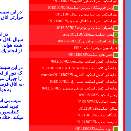
تیم اسکیت سرعت پاور کاناریم09121507825
اولين فروشگاه اينترنتي اسكيت091215078256
در این سیست
تیم اسکیت سرعت سیتی ران09121507825
حرارتی
اتاق 
تیم اسکیت سرعت شانکل سیمونز09121507825
لباسهای اسکیت و دوچرخه09121507825
در ا
کفش اسکیت سبا09121507825 seba
سیال ناقل ح
هیئت اسکیت تهران بزرگ09121507825
شده هوایی ر
فدراسيون جهاني اسكيتFIRS
از انجام یك
انجمن هاي اسكيت09121507825
نمایندگی کفش اسکیت بونت09121507825bont
در این سیست
نمایندگی کلاه اسکیت09121507825CRATONI helmets
كه دور از فض
نمایندگی کفش اسکیت كاناريم canariam09121507825
را جبران می
نمایندگی کفش اسکیت سیتی ران09121507825
،به اتاق فرست
نمایندگی کفش اسکیت شانكل سيمونز 09121507825
به هوا
زمین اسکیت09121507825
سیستمی است
پیست اسکیت09121507825
تبرید است
سالن اسکیت09121507825
كندانسور ی
باشگاه اسکیت09121507825
میكند ،خنك 
مدرسه اسکیت09121507825
کانون اسکیت09121507825