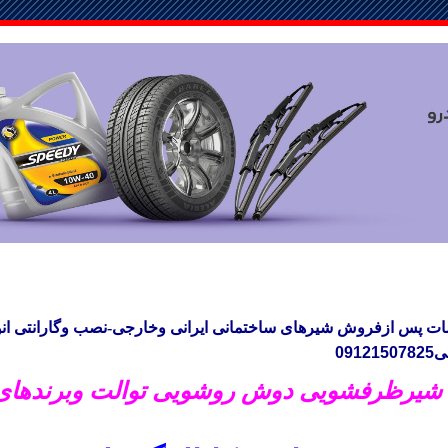
 پس ازفروش شیرهای ساختمانی ایرانی وخارجی-نصب وگارانتی انو
ی
09121507825
یرظرفشویی دوش روشویی توالت وبرندهای 