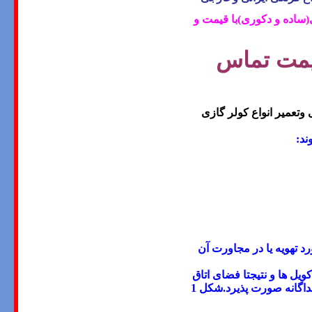
(ساده و دکوری)با قیمت و
یمت تماس
عمیر انواع کولر گازی
ند:
 تهویه یا در مجاورت آن
یل ها و نتیجتا فضای اتاق
را خنك میكند .گرمایش فضای مورد تهویه می تواند توسط همین واحد و یا به طور جداگانه صورت پذیرد.شكل 1