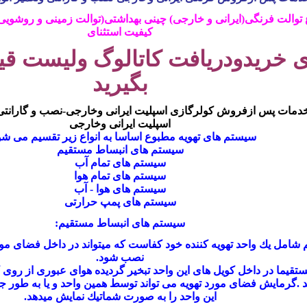
 توالت فرنگی(ایرانی و خارجی) چینی بهداشتی(توالت زمینی و روشویی
کیفیت استثنای
ی خرید
ودریافت کاتالوگ ولیست ق
بگیرید
ات پس ازفروش کولرگازی اسپلیت ایرانی وخارجی-نصب و گارانتی وت
اسپلیت ایرانی وخارجی
سیستم های تهویه مطبوع اساسا به انواع زیر تقسیم می شو
سیستم های انبساط مستقیم
سیستم های تمام آب
سیستم های تمام هوا
سیستم های هوا - آب
سیستم های پمپ حرارتی
سیستم های انبساط مستقیم:
شامل یك واحد تهویه كننده خود كفاست كه میتواند در داخل فضای مورد
نصب شود.
ستقیما در داخل كویل های این واحد
تبخیر
گردیده هوای عبوری از روی كو
این واحد را به صورت شماتیك نمایش میدهد.