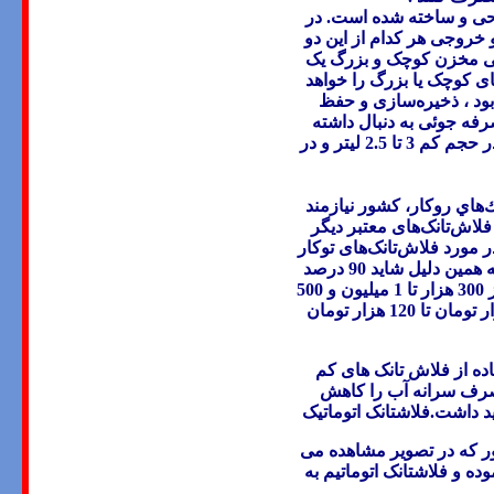
راحی و ساخته شده است
.
در
خروجی هر کدام از این دو
جی مخزن کوچک و بزرگ یک
های کوچک یا بزرگ را خواهد
ود ، ذخیره‌سازی و حفظ
واند 50 تا 70 درصد در این بخش صرفه جوئی به دنبال داشته
به گفته كورانلو اين حجم آب بستگي به نوع برند دارد و به ترتيب ممكن است در حجم كم 3 تا 2.5 ليتر و در
‌هاي روكار، كشور نيازمند
لاش‌تانک‌های معتبر ديگر
ر مورد فلاش‌تانک‌های توكار
از آنجا كه شايد تنها كمتر از يكسال است كه چند شركت اقدام به توليد آن كرده‌اند به همين دليل شايد 90 درصد
بازار در دست محصولات خارجي است در نتيجه قيمت‌ بالاتري دارند و بسته به برند از 300 هزار تا 1 ميليون و 500
هزار تومان متغير هستند. اما فلاش‌تانک‌های روكار كه عمدتاً ايراني هستند از 40 هزار تومان تا 120 هزار تومان
 از فلاش تانک های کم
ف سرانه آب را کاهش
د داشت.فلاشتانک اتوماتیک
طور که در تصویر مشاهده می
ه و فلاشتانک اتوماتیم به