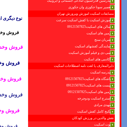
مدرسین فدراسیون امادگی جسمانی و ایروبیک
تعمیر سونا جکوزی وان جکوزی
مسابقات اسکیت اموزش وپرورش تهران
نوع دیگری ا
آموزش اسکیت با کفش اسکیت سرعت
سالن های اسکیت09121507825
فروش وخدم
زمین های اسکیت
ضربان سنج
نمایندگی کفشهای اسکیت
فروش وخدما
سی دی و فیلم آموزش اسکیت
آکادمی های اسکیت
فروش وخد
دایرالمعارف یا لغت نامه اصطلاحات اسکیت
مدرسه اسکیت
فروش وخدم
باشگاه های اسکیت09121507825
پیست های اسکیت09121507825
زمین های اسکیت09121507825
فروش وخدما
استرج اسکیت ودوچرخه
مهدی مرادی
فروش وخد
پکیج کامل کفش اسکیت
نقش والدین در ورزش کودکان
بوت اسکیت
فروش وخدم