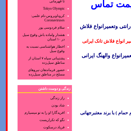
یمت تماس
تا قهرمانی
Tokyo Olympic
کروناویروس‌-نام علمی:
Coronaviruses
انتی وتعمیرانواع
فلاش
سلام فردوسی پور
هشدار واماده باش وقوع سیل
در ۱۰ استان
یر
انواع فلاش تانک ایرانی
اخطار هواشناسی نسبت به
وقوع سیل
میرانواع
والهنگ
ایرانی
پشتیبانی سپاه ۷ استان از
مناطق سیل‌زده
حضور فرماندهان نیروهای
مسلح در مناطق سیل‌زده
زندگی و دوست داشتن
راز زندگی
شاد بودن
مام ) با برند معتبرجهانی
افریدگارا او را به تو میسپارم
نگو که تکراریست
فریاد درسکوت