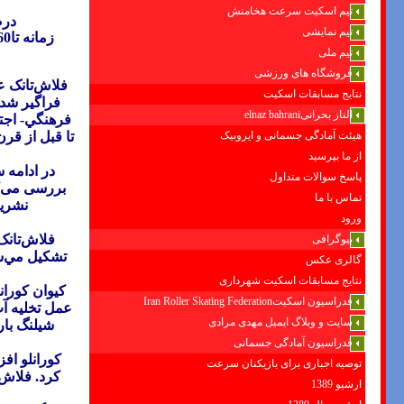
تیم اسکیت سرعت هخامنش
درص
تیم نمایشی
زمانه
تیم ملی
فروشگاه های ورزشی
فلاش‌تانک‌ ع
نتایج مسابقات اسکیت
فراگير شده
الناز بحرانیelnaz bahrani
فرهنگي- اجتم
هیئت آمادگی جسمانی و ایروبیک
از ما بپرسید
در ادامه 
پاسخ سوالات متداول
بررسی می‌کن
تماس با ما
نشریه
ورود
فلاش‌تانک
بیوگرافی
تشكيل مي‌شو
گالری عکس
نتایج مسابقات اسکیت شهرداری
كيوان كوران
فدراسیون اسکیتIran Roller Skating Federation
عمل تخليه آب
سایت و وبلاگ ایمیل مهدی مرادی
شیلنگ بار
فدراسیون آمادگی جسمانی
كورانلو افز
توصیه اجباری برای بازیکنان سرعت
ارشیو 1389