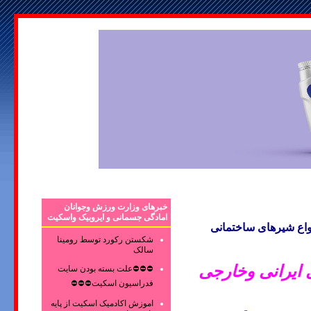
خبرهای وزارت ورزش وجوانان
امادگی جسمانی و ایروبیک واسکیت
اع شیرهای ساختمانی
شکستن رکورد توسط رومینا
سالک
ایرانی وخارجی
⛔⛔⛔علت بسته بودن سایت
فدراسیون اسکیت⛔⛔⛔
اموزش اکادمیک اسکیت از پایه