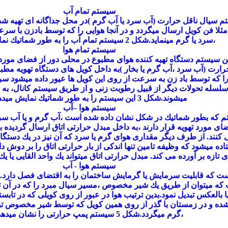
سیستم تمام آب
م سیال ناقل حرارت (آب سرد یا آب گرم )در محل جداگانه ای تهیه شد
مثلا فن كویل ارسال میگردد و در آنجا هوایی را كه توسط بادزن با سر
،سرد یا گرم مینماید.شكل 2 سیستم تمام آب را به طور شماتیك نمایش میدهد.
سیستم تمام هوا
ین سیستم دستگاه تهیه كننده هوای مطبوع در محلی دور از فضای مورد ت
رارت (آب سرد ،آب گرم یا بخار )به داخل كویل های دستگاه تهویه مط
ا كه توسط باد زن به سرعت از روی این كویل ها عیور داده میشود سرد
 سلسله تحولات دیگر از قبیل رطوبت زنی و از طریق سیستم كانال، به
میشوند.شكل 3 این سیستم را به طور شماتیك نمایش میدهد.
سیستم هوا –آب
م كه بطور شماتیك در شكل نشان داده شده است ،آب گرم و یا آب سرد
ای مورد تهویه قرار دارند ،به داخل
مبدل حرارتی
اتاق ارسال گردیده 
 كنند. از طرف دیگر مقداری هوای گرم یا سرد كه آن نیز در یك دستگ
اده میشود كه وظیفه تامین تنها اندكی از بار حرارتی اتاق را بر دوش دا
ی تازه بر آورده می كند.
مبدل حرارتی
اتاق میتواند یك واحد القایی یا 
سیستم هوا - آب
 كه قابلیت سرمایش یا گرمایش ساختمان را به اقتضای فصل دارد.ا
 كه میتوان از طریق یك شیر مخصوص ،مسیر سیال مبرد را كه در آن تغ
ا بالعكس تبدیل نمود.بدین ترتیب هوا در عبور از روی كویلی كه در تاب
شده و در زمستان با گذر از روی همین كویل كه توسط شیر مخصوص تب
،گرم میگردد.شكل 5 سیستم پمپ حرارتی را نشان میدهد.