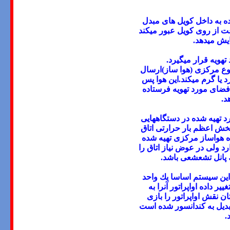
ه به داخل كویل های
مبدل
عت از روی كویل عبور میكند
هویه قرار میگیرد.
بوع مركزی (هوا ساز)ارسال
 یا گرم میكند.این هوا پس
 فضای مورد تهویه فرستاده
 تهیه شده در دستگاههایی
بخش اعظم بار حرارتی اتاق
اه هواساز مركزی تهیه شده
رد ولی در عوض نیاز اتاق را
یك پانل تشعشعی باشد.
ین سیستم اساسا یك واحد
ییر داده
اواپراتور
آنرا به
ستان نقش
اواپراتور
را بازی
دیل به كندانسور شده است