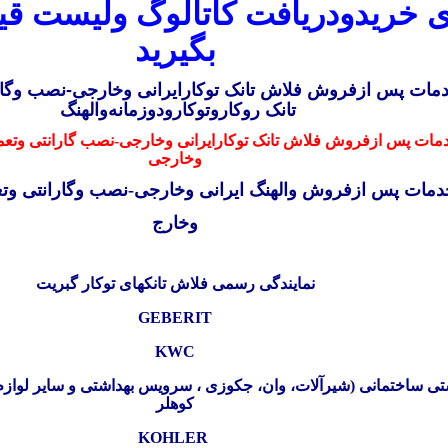
ی خرید
ودریافت کاتالوگ ولیست ق
بگیرید
مات پس ازفروش
فلاش تانک
توکارایرانی وخارجی
-نصب وگار
تانک
روکاروتوکارودوزمانه
والهنگ
ات پس ازفروش فلاش تانک توکارایرانی وخارجی-نصب گارانتی و
تعم
وخارجی
دمات پس ازفروش
والهنگ ایرانی وخارجی
-نصب وگارانتی وتع
وخارج
نمایندگی رسمی فلاش تانکهای توکار گبریت
GEBERIT
KWC
تی ساختمانی (شیرآلات، وان، جکوزی ، سرویس بهداشتی و سایر لوازم ح
کوهلر
KOHLER