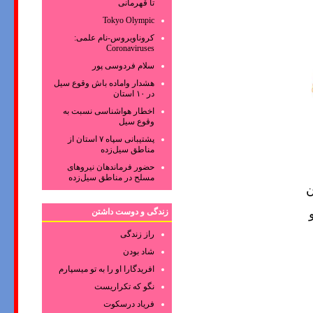
تا قهرمانی
Tokyo Olympic
کروناویروس‌-نام علمی:
Coronaviruses
سلام فردوسی پور
هشدار واماده باش وقوع سیل
در ۱۰ استان
اخطار هواشناسی نسبت به
وقوع سیل
پشتیبانی سپاه ۷ استان از
مناطق سیل‌زده
حضور فرماندهان نیروهای
مسلح در مناطق سیل‌زده
ن
زندگی و دوست داشتن
راز زندگی
شاد بودن
افریدگارا او را به تو میسپارم
نگو که تکراریست
فریاد درسکوت