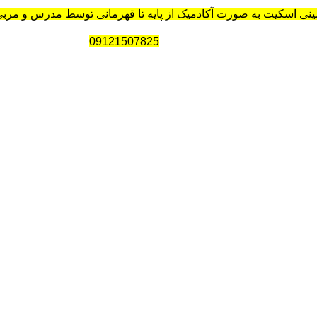
نی اسکیت به صورت آکادمیک از پایه تا قهرمانی توسط مدرس و مر
09121507825