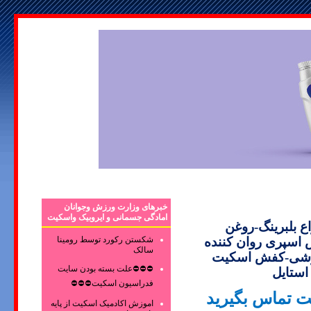
خبرهای وزارت ورزش وجوانان
امادگی جسمانی و ایروبیک واسکیت
ده انواع بلبرینگ-روغن
شکستن رکورد توسط رومینا
 اسپری روان کننده
سالک
زشی-کفش اسکیت
⛔⛔⛔علت بسته بودن سایت
ستایل
فدراسیون اسکیت⛔⛔⛔
ت تماس بگیرید
اموزش اکادمیک اسکیت از پایه