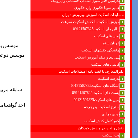
مدرسین فدراسیون امادگی جسمانی و ایروبیک
تعمیر سونا جکوزی وان جکوزی
مسابقات اسکیت اموزش وپرورش تهران
آموزش اسکیت با کفش اسکیت سرعت
سالن های اسکیت09121507825
زمین های اسکیت
ضربان سنج
موسس باشگ
نمایندگی کفشهای اسکیت
سی دی و فیلم آموزش اسکیت
آکادمی های اسکیت
دایرالمعارف یا لغت نامه اصطلاحات اسکیت
مدرسه اسکیت
باشگاه های اسکیت09121507825
سابقه مربی
پیست های اسکیت09121507825
زمین های اسکیت09121507825
اخذ گواهینام
استرج اسکیت ودوچرخه
مهدی مرادی
پکیج کامل کفش اسکیت
نقش والدین در ورزش کودکان
بوت اسکیت