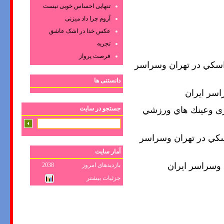
تنهایی احساس خوبی نیست
آروم چرا داد میزنی
عکس‌ خدا در اشک‌ عاشق‌
تجربه
فرصت پرواز
اسكي در تهران وسراسر
دانستنی ها
اسر ايران
جستجو در سایت
ری وعينك هاي ورزشي
سكي در تهران وسراسر
آمار سایت
 وسراسر ايران
بازدیدهای امروز
2038
جزئیات بیشتر