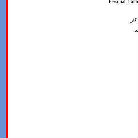
Personal Train
گان
د
.