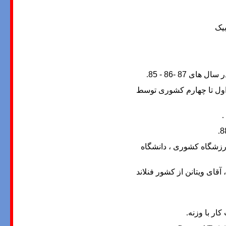
یک
87 -86 - 85
.
 در لیگ کشوری 88 و کسب مقام های اول تا چهارم کشوری توسط
.
.
ورزشگاه کشوری ، دانشگاه
آقای ویتانن از کشور فنلاند
ار با وزنه
.