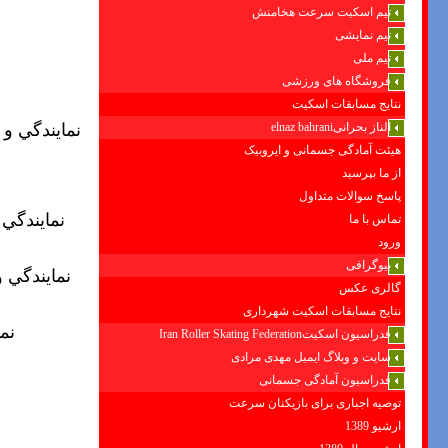
تیم اسکیت سرعت هخامنش
تیم نمایشی
تیم ملی
فروشگاه های ورزشی
نتایج مسابقات اسکیت
الناز بحرانیelnaz bahrani
نمايندگي و
هیئت آمادگی جسمانی و ایروبیک
از ما بپرسید
پاسخ سوالات متداول
نمايندگي
تماس با ما
ورود
بیوگرافی
نمايندگي 
گالری عکس
نتایج مسابقات اسکیت شهرداری
نم
فدراسیون اسکیتIran Roller Skating Federation
سایت و وبلاگ ایمیل مهدی مرادی
فدراسیون آمادگی جسمانی
توصیه اجباری برای بازیکنان سرعت
ارشیو 1389