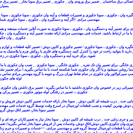
اتصالی برق ساختمان
_
تعمیر برق ورودی وان
_ جکوزی _ تعمیر برق سونا بخار _
تعمیر برق ج
بسپاری
تگیره وان ، جکوزی ، سونا جکوزی
و
تعمیرات قطعات و آینه وان جکوزی ، سونا جکوزی ، سونا ب
مهندسی مرادی >اگر
آینه و دستگیره وان
،
جکوزی
،
سونا جکوزی
شما خ
ی برای
تعمیر آینه و دستگیره وان
،
جکوزی
،
سونا جکوزی
به صورت
آنلاین خدمات میدهند و هم
ا ما در ارتباط باشید. خدمات فنی مهندسی مرادی ارائه دهنده:
تعمیر آینه
و
دستگیره وان
،
جک
جکوزی
_
وان جکو
ستگیره وان ، جکوزی ، سونا جکوزی
/
تعمیر جکوزی و کابین دوش
/
تعمیر کلیه قطعات و لوازم 
دارید تا بتوانید راحت تر خود را کنترل کنید.
دستگیره های فلزی
با روکش چرم یا پلاستیک به من
شوید.
برای خرید آینه و دستگیره وان ، جکوزی ، سونا جکوزی در زعف
زی خانگی
،
برای
تعمیر وان تک نفره
_
جکوزی خانگی
_
سونا جکوزی
_
نصب وان جکوزی
با ما
ا روشن نمیشود و یا اگر وان جکوزی شما شکسته است با ما تماس بگیرید
.
// برای
ت
عمیر نشت
مپ سیرکولاتور وان جکوزی
در تمام نقاط تهران بزرگ و حومه با گروه مهندس مرادی تماس بگ
لوله های جکوز
عمیراتی زیر در خصوص وان جکوزی داشتید با ما تماس بگیرید :
تعمیر برق داشتن وان جکوزی 
جکوزی
،،
تعمیر در رفتگی لوله موتور جکوزی
،،
تعمیر پرکن و
دایی جت _ درب شیشه ای کابین دوش _ سونا بخار
,ارائه خدمات
تعمیر کابین دوش
فروش و
ت
اق دوش
بهترین کیفیت و نصب قطعات اورجینال در اسرع وقت توسط گروه خدمات فنی مهند
تعمیر سونا بخار، تعمیر اتاق دوش گر
یر و جرم زدایی جت
_
درب شیشه ای کابین دوش
_
سونا بخار
نیاز به تعمیرکاران حرفه ای و
وزی
,وان جکوزی,کابین دوش,اتاق دوش, وخدمات پس از فروش سونا بخار تماس بگیرید//
تعم
هران با قطعات اورجینال توسط گروه فنی و مهندسی مرادی، <<خدمات و
تعمیرات
و جرم زد
دهیم که در اسرع وقت و با هزینه کم مشکل جکوزی،
کابین دوش
، سونا بخار،
سونا جکوزی
شما 