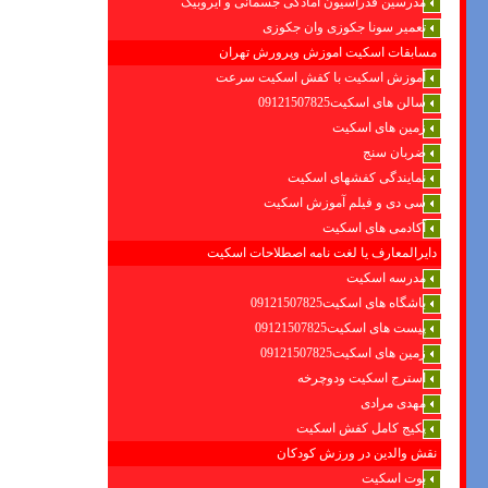
مدرسین فدراسیون امادگی جسمانی و ایروبیک
تعمیر سونا جکوزی وان جکوزی
مسابقات اسکیت اموزش وپرورش تهران
آموزش اسکیت با کفش اسکیت سرعت
سالن های اسکیت09121507825
زمین های اسکیت
ضربان سنج
نمایندگی کفشهای اسکیت
سی دی و فیلم آموزش اسکیت
آکادمی های اسکیت
دایرالمعارف یا لغت نامه اصطلاحات اسکیت
مدرسه اسکیت
باشگاه های اسکیت09121507825
پیست های اسکیت09121507825
زمین های اسکیت09121507825
استرج اسکیت ودوچرخه
مهدی مرادی
پکیج کامل کفش اسکیت
نقش والدین در ورزش کودکان
بوت اسکیت