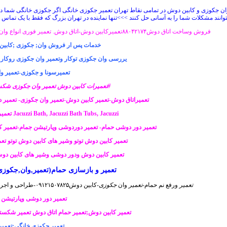
توانند مشکلات شما را به آسانی حل کنند
>>>
تنها نماینده در تهران بزرگ که فقط با یک تماس 
فروش وساخت اتاق دوش۸۸۰۴۲۱۷۴تعمیرکابین دوش-اتاق دوش. تعمیر فوری انواع وان جکوزی تعمیر کابین دوش تعمیر اتاق دوش. تعمیر سونا جکوزی تعمیر وان جکوزی
خدمات پس ار فروش وان; جکوزی ;کابین د
یررسی وان جکوزی توکار وتعمیر وان جکوزی روکار د
تعمیرسونا و جکوزی-تعمیر وان جکوزی
#تعمیرات کابین دوش تعمیر وان جکوزی شکست
تعمیراتاق دوش-تعمیر کابین دوش-تعمیر وان جکوزی- تعمیر درب
Jacuzzi Bath, Jacuzzi Bath Tubs, Jacuzzi تعمیر کابین دوش-تعمیر سونا بخار وسونا جکوزی
تعمیر دور دوشی حمام- تعمیر دوردوشی وپارتیشن جمام-تعمیر ک
تعمیر کابین دوش توتو وشیر های کابین دوش توتو ت
تعمیر کابین دوش ودور دوشی وشیر های کابین دوش
تعمیر و بازسازی حمام(تعمیر,وان,جکوزی,کابین دوش)۱۷۴
تعمیر
ورفع نم حمام-
تعمیر
وان
جکوزی
-کابین دوش۰۹۱۲۱۵۰۷۸۲۵-طراحی و اجرا استخر سونا ....
تعمیر دور دوشی وپارتیشن
تعمیر کابین دوش;تعمیر حمام اتاق دوش تعمیر شکست
تعمیر جکوزی خانگی
;
تعمیر