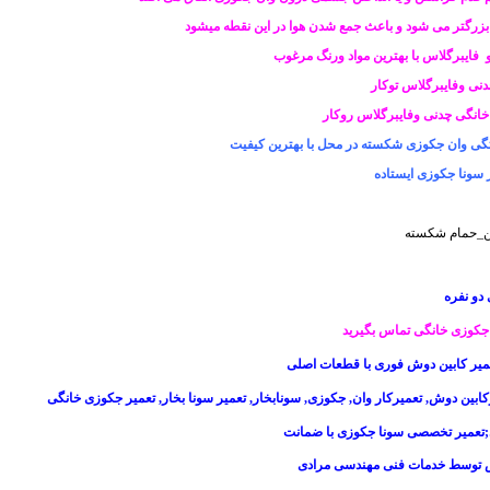
بزرگتر می شود و باعث جمع شدن هوا در این نقطه میشود
فایبرگلاس با بهترین مواد ورنگ مرغوب
نی وفایبرگلاس توکار
انگی چدنی وفایبرگلاس روکار
گی وان جکوزی شکسته در محل با بهترین کیفیت
 سونا جکوزی ایستاده
ین_حمام شکسته
دو نفره
جکوزی خانگی
تماس بگیرید
میر کابین دوش
فوری با قطعات اصلی
کابین دوش
,
تعمیرکار وان
,
جکوزی
,
سونابخار
,
تعمیر سونا بخار
,
تعمیر جکوزی خانگی
ی;تعمیر تخصصی سونا جکوزی با ضمانت
وش توسط خدمات فنی مهندسی مرادی