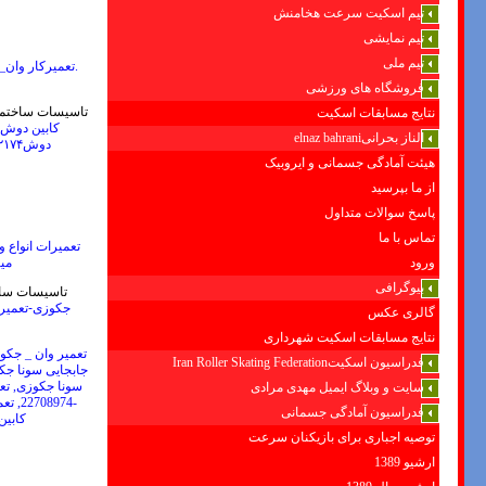
تیم اسکیت سرعت هخامنش
تیم نمایشی
تیم ملی
.تعمیرکار وان
فروشگاه های ورزشی
تاسیسات ساختم
نتایج مسابقات اسکیت
کابین دوش-2708974
الناز بحرانیelnaz bahrani
دوش
۲۱۷۴
هیئت آمادگی جسمانی و ایروبیک
از ما بپرسید
پاسخ سوالات متداول
تماس با ما
می
ورود
بیوگرافی
تاسیسات سا
جکوزی-تعمیر 
گالری عکس
نتایج مسابقات اسکیت شهرداری
تعمیر وان _ جکو
فدراسیون اسکیتIran Roller Skating Federation
جابجایی سونا جک
سونا جکوزی, تعم
سایت و وبلاگ ایمیل مهدی مرادی
-22708974
,
تعم
فدراسیون آمادگی جسمانی
کابین دو
توصیه اجباری برای بازیکنان سرعت
ارشیو 1389