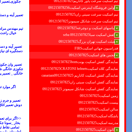
تیم اسکیت سرعت پاور کاناریم09121507825
جکوزی
,
تعمیر 
اولين فروشگاه اينترنتي اسكيت091215078256
تیم اسکیت سرعت سیتی ران09121507825
تعمیر آینه و دس
تیم اسکیت سرعت شانکل سیمونز09121507825
لباسهای اسکیت و دوچرخه09121507825
تیم مهندس مراد
خیال راحت ب
کفش اسکیت سبا09121507825 seba
هیئت اسکیت تهران بزرگ09121507825
تعمیر آینه و د
فدراسيون جهاني اسكيتFIRS
دستگیره ای نیاز 
انجمن هاي اسكيت09121507825
نمایندگی کفش اسکیت بونت09121507825bont
تعمیر وان جکو
نمایندگی کلاه اسکیت09121507825CRATONI helmets
جکوزی خانگی شم
خانگی
_
تعمیر پ
نمایندگی کفش اسکیت كاناريم canariam09121507825
نمایندگی کفش اسکیت سیتی ران09121507825
اگر موارد ت
نمایندگی کفش اسکیت شانكل سيمونز 09121507825
زمین اسکیت09121507825
تعمیر و جرم ز
پیست اسکیت09121507825
دوش
تعمیر ات
سالن اسکیت09121507825
باشگاه اسکیت09121507825
<<اگر برای
تعم
بخار _
سونا جک
مدرسه اسکیت09121507825
تمامی نقاط ت
کانون اسکیت09121507825
اطمینان را می