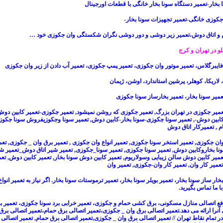
 بخار-تعمیر دستگاه سونا بخار خانگی با قطعات اورجینال
جکوزی خانگی-تعمیر تجهیزات سونا بخار-
 و اتاق دوش،تعمیر زیر دوشی و دور دوشی نگران شکستگی وان جکوزی خود
…
و در تهران و کرج
فایبرگلاس، تعمیر موتور وان جکوزی، تعمیر پمپ جکوزی، تعمیر آب دادن از زیر وان جکوزی
لاریکا، کوهلر، پرشین استاندارد، اوشن، ژیمان
عمیر سونا بخار، تعمیر بخارساز سونا جکوزی
عمیر جکوزی در تهران بزرگ
,
تعمیر جکوزی که روشن نمیشود
,
تعمیر جکوزی-تعمیر کابین دوش
کابین دوش-
,
تعمیر سونا جکوزی-سونا بخار-کابین دوش
,
تعمیر سونا وجکوزیفروش سونا جکوز
ام
,
تعمیرکار اتاق دوش
وان جکوزی
,
تعمیر استخر سونا جکوزی
,
تعمیر انواع وان جکوزی
,
تعمیر برق وان _ جکوزی
,
تعم
ونا بخاروکابین دوش
,
تعمیر سونا جکوزی
,
تعمیر سونا_جکوزی
,
تعمیر شیر اتاق دوش_تعمیر شی
عمیر کابین دوش سالن زیبایی وسولاریوم
,
تعمیر کابین دوش سونا بخار
,
تعمیر کابین دوش
,
تعم
تعمیر کار وان
,
تعمیر کار وان-جکوزی
,
تعمیر وان
خار ساز سونا بخار
، تعمیر بویلر سونا بخار، تعمیر ترموستات سونا بخار. اگر نیاز به تعمیر انواع
ا ما تماس بگیرید.
فع اتصالی منازل مسکونی
،
برق کشی حمام و جکوزی
،
تعمیر خرابی برد سونا جکوزی
،
تعمیر ب
را ارائه می دهد.
تعمیر اتصالی برق وان
_
جکوزی
،
تعمیر اتصالی برق
حمام
،
تعمیر اتصالی برق
ر تمام نقاط تهران //
تعمیر اتصالی برق وان
_
جکوزی
,
تعمیر اتصالی برق حمام
, تعمیر
اتصالی 