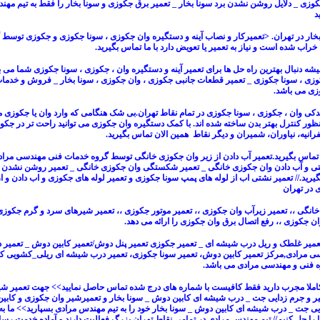
کوزی _ دلایل روشن نشدن برد سونا بخار
_ تعمیر برق جکوزی و سونا بخار را فقط به تیم مه
د
خار
در تهران. <
تعمیرکار و نصاب آینه و دستگیره وان جکوزی
،
سونا جکوزی
و
جکوزی
توسط گ
راب شده است و نیاز به تعمیر یا تعویض دارد با ما تماس بگیرید.
یشه دنبال بهترین راه حل ها برای
تعمیر آینه و دستگیره وان ، جکوزی ، سونا جکوزی
شما می با
وزی
،
سونا جکوزی
_
تعمیر قطعات جانبی جکوزی
،
وان جکوزی
،
سونا بخار
_
فروش و خدمات
زی
می باشد.
یدکی
وان ، جکوزی ، سونا جکوزی در تمام نقاط تهران.بی شک هنگامی که وارد
وان یا جکوزی
م
ظور کنترل بهتر بدن ساخته شده اند. با کمک
دستگیره وان جکوزی
می توانید راحت تر در
جکو
رانیه، نیاوران، شمیران و دیگر نقاط
همین الان تماس بگیرید.
 تماس بگیرید.
تعمیر آب دادن از زیر وان جکوزی خانگی
توسط گروه خدمات فنی مهندسی مراد
ی و آب دادن وان جکوزی خانگی
_
تعمیر شکستگی وان جکوزی خانگی
_
تعمیر روشن نشدن 
یرید.//
تعمیر نشتی اب از لوله های پمپ سونا جکوزی
و
تعمیر لوله های جکوزی و اب دادن و از
ی
در تهران
خانگی
،،
تعمیر زیرآب وان جکوزی
،،
تعمیر موتور جکوزی
،،
تعمیر شیرهای سرد و گرم جکوزی
ان جکوزی
،،
رفع اتصال برق وان جکوزی
را ارائه می دهد.
عمیر غلطک و ریل درب شیشه ای
_
تعمیر جکوزی تعمیر پنل دوش
/
تعمیر کابین دوش
_
تعمیر د
سی مرادی,مرکز
تعمیر کابین دوش
، تعمیر سونا جکوزی، تعمیر
درب شیشه ای ریلی_کشویی ک
وه فنی و مهندسی مرادی می باشد.
 کاملا مجرب دارید فقط کافیست با شماره های درج شده تماس حاصل نمایید>> جهت تعمیر شی
یر و جرم زدایی جت
_ درب شیشه ای
کابین دوش _ سونا بخار
و تعمیرشیر
وان
جکوزی
و
کابی
ایی جت
_ درب شیشه ای کابین دوش _
سونا بخار
خود را به تیم مهندس مرادی بسپارید>> ما به
را حل کنیم// تیم مهندس مرادی در تمامی نقاط تهران بزرگ فعالیت دارند و آماده خدمت رسا