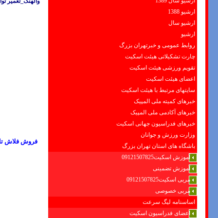
ارشیو سال 1389
والهنگ_تعمیر تو
ارشیو 1388
ارشیو سال
ارشیو
روابط عمومی و خبرتهران بزرگ
چارت تشکیلاتی هیئت اسکیت
تقویم ورزشی هیئت اسکیت
اعضای هیئت اسکیت
سایتهای مرتبط با هیئت اسکیت
خبرهای کمیته ملی المپیک
خبرهای آکادمی ملی المپیک
خبرهای فدراسیون جهانی اسکیت
وزارت ورزش و جوانان
فروش فلاش تانک
باشگاه های استان تهران بزرگ
آموزش اسکیت09121507825
آموزش تضمینی
مربی اسکیت09121507825
مربی خصوصی
اساسنامه لیگ سرعت
اعضای فدراسیون اسکیت