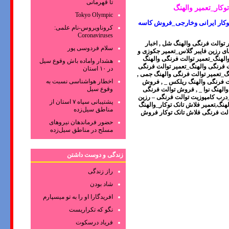
تا قهرمانی
کار_تعمیر والهنگ
Tokyo Olympic
کروناویروس‌-نام علمی:
Coronaviruses
 توالت فرنگی والهنگ شل
,
اخبار
سلام فردوسی پور
ای رزین فایبر گلاس_تعمیر جکوزی و
لهنگ_تعمیر توالت فرنگی والهنگ
هشدار واماده باش وقوع سیل
فرنگی والهنگ_تعمیر توالت فرنگی
در ۱۰ استان
_تعمیر توالت فرنگی والهنگ جمی
,
اخطار هواشناسی نسبت به
ت فرنگی والهنگ ریلکس _
,
فروش
وقوع سیل
لهنگ نوا _
,
فروش توالت فرنگی
رب کامپوزیت توالت فرنگی – رزین
پشتیبانی سپاه ۷ استان از
هنگ,تعمیر فلاش تانک توکار_والهنگ
مناطق سیل‌زده
لت فرنگی فلاش تانک توکار فروش
حضور فرماندهان نیروهای
مسلح در مناطق سیل‌زده
زندگی و دوست داشتن
راز زندگی
شاد بودن
افریدگارا او را به تو میسپارم
نگو که تکراریست
فریاد درسکوت