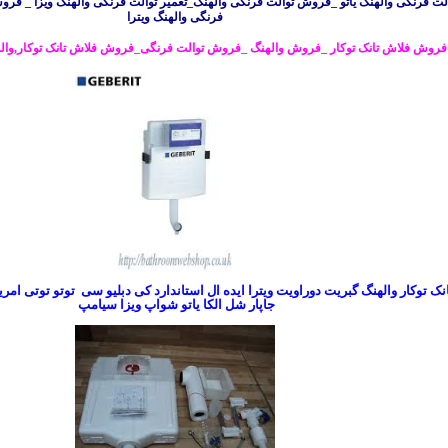
الت فرنگی والهنگ یاتو _فروش توالت فرنگی والهنگ_تعمیر توالت فرنگی والهنگ ویزا _ فرو
فرنگی والهنگ ویترا
فروش فلاش تانک توکار _فروش والهنگ _فروش توالت فرنگی_فروش فلاش تانک توکار,واله
 توکار والهنگ گبریت دوراویت ویترا ایده ال استاندارد کی دبلیو سی توتو توتی ام
جاپار شل الکا یاتو شواپ ویزا سیامپ