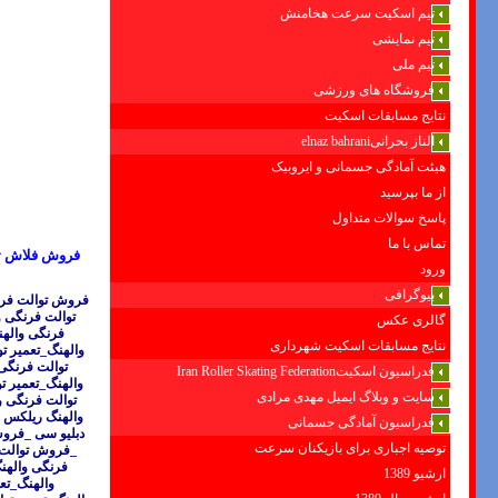
تیم اسکیت سرعت هخامنش
تیم نمایشی
تیم ملی
فروشگاه های ورزشی
نتایج مسابقات اسکیت
الناز بحرانیelnaz bahrani
هیئت آمادگی جسمانی و ایروبیک
از ما بپرسید
پاسخ سوالات متداول
تماس با ما
فروش فلاش تان
ورود
بیوگرافی
فروش توالت فرنگ
توالت فرنگی و
گالری عکس
فرنگی واله
نتایج مسابقات اسکیت شهرداری
والهنگ_تعمیر ت
توالت فرنگی 
فدراسیون اسکیتIran Roller Skating Federation
والهنگ_تعمیر ت
سایت و وبلاگ ایمیل مهدی مرادی
توالت فرنگی و
والهنگ ریلکس _
فدراسیون آمادگی جسمانی
دبلیو سی _فروش
توصیه اجباری برای بازیکنان سرعت
_فروش توالت ف
فرنگی والهن
ارشیو 1389
والهنگ_تع