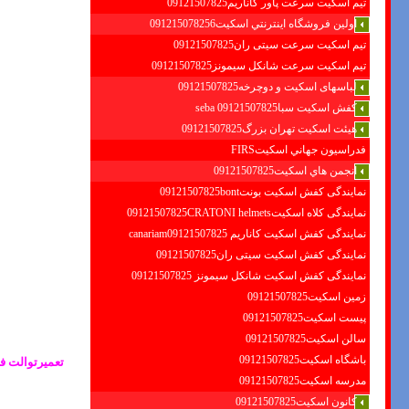
تیم اسکیت سرعت پاور کاناریم09121507825
اولين فروشگاه اينترنتي اسكيت091215078256
تیم اسکیت سرعت سیتی ران09121507825
تیم اسکیت سرعت شانکل سیمونز09121507825
لباسهای اسکیت و دوچرخه09121507825
کفش اسکیت سبا09121507825 seba
هیئت اسکیت تهران بزرگ09121507825
فدراسيون جهاني اسكيتFIRS
انجمن هاي اسكيت09121507825
نمایندگی کفش اسکیت بونت09121507825bont
نمایندگی کلاه اسکیت09121507825CRATONI helmets
نمایندگی کفش اسکیت كاناريم canariam09121507825
نمایندگی کفش اسکیت سیتی ران09121507825
نمایندگی کفش اسکیت شانكل سيمونز 09121507825
زمین اسکیت09121507825
پیست اسکیت09121507825
سالن اسکیت09121507825
باشگاه اسکیت09121507825
تعمیرتوالت فر
مدرسه اسکیت09121507825
کانون اسکیت09121507825