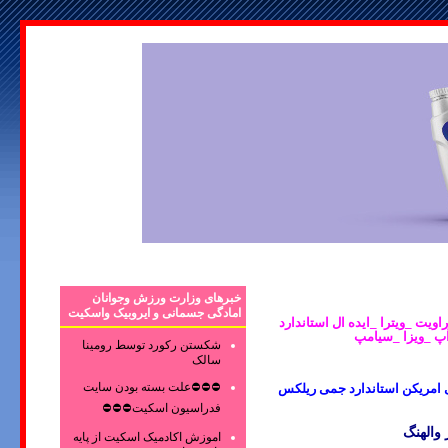
خبرهای وزارت ورزش وجوانان
امادگی جسمانی و ایروبیک واسکیت
کهلر _گبریت _دوراویت _ویترا _ایده ال استاندارد
اپ _ویزا _سیامپ
شکستن رکورد توسط رومینا
سالک
⛔⛔⛔علت بسته بودن سایت
تی امریکن استاندارد جمی ریلکس
فدراسیون اسکیت⛔⛔⛔
والهنگ
اموزش اکادمیک اسکیت از پایه