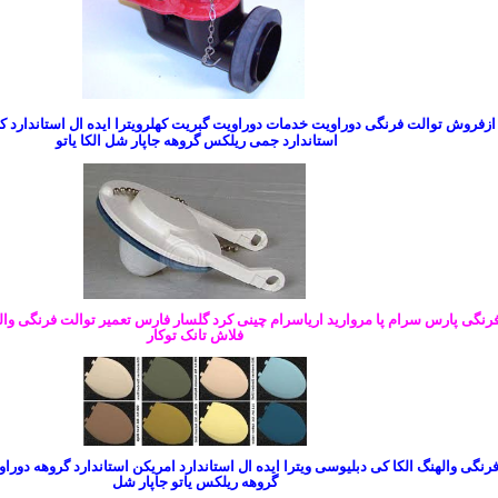
فروش توالت فرنگی دوراویت خدمات دوراویت گبریت کهلرویترا ایده ال استاندارد ک
استاندارد جمی ریلکس گروهه جاپار شل الکا یاتو
فرنگی پارس سرام پا مروارید اریاسرام چینی کرد گلسار فارس تعمیر توالت فرنگی وا
فلاش تانک توکار
فرنگی والهنگ
الکا کی دبلیوسی ویترا ایده ال استاندارد امریکن استاندارد گروهه دور
گروهه ریلکس یاتو جاپار شل