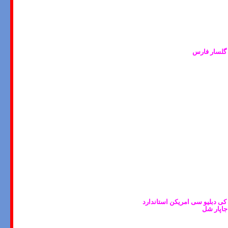
 گلسار فارس
 کی دبلیو سی امریکن استاندارد
جاپار شل