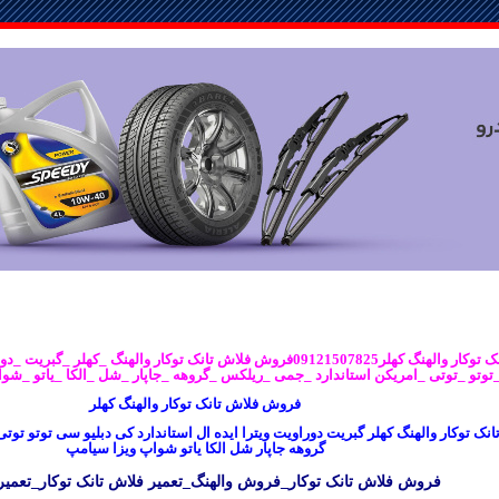
فروش فلاش تانک توکار والهنگ کهلر09121507825فروش فلاش تانک توکار والهنگ _
توتو _توتی _امریکن استاندارد _جمی _ریلکس _گروهه _جاپار _شل _الکا _یاتو _شو
فروش فلاش تانک توکار والهنگ کهلر
ک توکار والهنگ کهلر گبریت دوراویت ویترا ایده ال استاندارد کی دبلیو سی توتو تو
گروهه جاپار شل الکا یاتو شواپ ویزا سیامپ
فروش فلاش تانک توکار_فروش والهنگ_تعمیر فلاش تانک توکار_تعمیر 