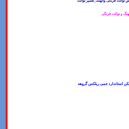
ش توالت فرنگی والهنگ_تعمیر توالت
نگ و توالت فرنگی
ریکن استاندارد جمی ریلکس گروهه