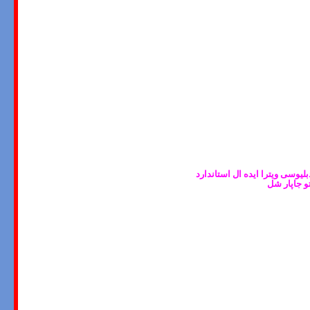
یوسی ویترا ایده ال استاندارد
و جاپار شل