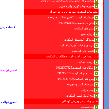
مدرسین فدراسیون امادگی جسمانی و ایروبیک
تعمیر سونا جکوزی وان جکوزی
مسابقات اسکیت اموزش وپرورش تهران
آموزش اسکیت با کفش اسکیت سرعت
سالن های اسکیت09121507825
خدمات پس از
زمین های اسکیت
ضربان سنج
نمایندگی کفشهای اسکیت
سی دی و فیلم آموزش اسکیت
آکادمی های اسکیت
دایرالمعارف یا لغت نامه اصطلاحات اسکیت
مدرسه اسکیت
باشگاه های اسکیت09121507825
تعمیر توالت 
پیست های اسکیت09121507825
زمین های اسکیت09121507825
استرج اسکیت ودوچرخه
مهدی مرادی
پکیج کامل کفش اسکیت
نقش والدین در ورزش کودکان
تعمیر توالت 
بوت اسکیت