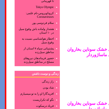
تا قهرمانی
Tokyo Olympic
کروناویروس‌-نام علمی:
Coronaviruses
سلام فردوسی پور
هشدار واماده باش وقوع سیل
در ۱۰ استان
اخطار هواشناسی نسبت به
وقوع سیل
پشتیبانی سپاه ۷ استان از
خشک سوناین بخاروان
مناطق سیل‌زده
ماساژوردا
ر
حضور فرماندهان نیروهای
مسلح در مناطق سیل‌زده
زندگی و دوست داشتن
راز زندگی
شاد بودن
افریدگارا او را به تو میسپارم
نگو که تکراریست
خشک سوناین بخاروان
فریاد درسکوت
ماساژوردا
ر