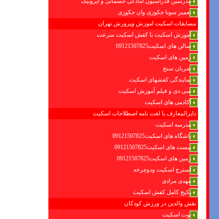
مدرسین فدراسیون امادگی جسمانی و ایروبیک
تعمیر سونا جکوزی وان جکوزی
مسابقات اسکیت اموزش وپرورش تهران
آموزش اسکیت با کفش اسکیت سرعت
سالن های اسکیت09121507825
زمین های اسکیت
ضربان سنج
نمایندگی کفشهای اسکیت
سی دی و فیلم آموزش اسکیت
آکادمی های اسکیت
دایرالمعارف یا لغت نامه اصطلاحات اسکیت
مدرسه اسکیت
باشگاه های اسکیت09121507825
پیست های اسکیت09121507825
زمین های اسکیت09121507825
استرج اسکیت ودوچرخه
مهدی مرادی
پکیج کامل کفش اسکیت
نقش والدین در ورزش کودکان
بوت اسکیت