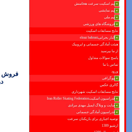
تیم اسکیت سرعت هخامنش
تیم نمایشی
تیم ملی
فروشگاه های ورزشی
نتایج مسابقات اسکیت
الناز بحرانیelnaz bahrani
هیئت آمادگی جسمانی و ایروبیک
از ما بپرسید
پاسخ سوالات متداول
تماس با ما
ورود
فروش و
بیوگرافی
د
گالری عکس
نتایج مسابقات اسکیت شهرداری
فدراسیون اسکیتIran Roller Skating Federation
سایت و وبلاگ ایمیل مهدی مرادی
فدراسیون آمادگی جسمانی
توصیه اجباری برای بازیکنان سرعت
ارشیو 1389