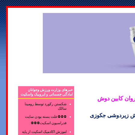
خبرهای وزارت ورزش وجوانان
امادگی جسمانی و ایروبیک واسکیت
 بخاروان کابین دوش
شکستن رکورد توسط رومینا
سالک
وش زیردوشی جکوزی
⛔⛔⛔علت بسته بودن سایت
فدراسیون اسکیت⛔⛔⛔
اموزش اکادمیک اسکیت از پایه