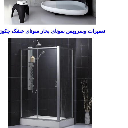
تعمیرات وسرویس سونای بخار سونای خشک جکوز