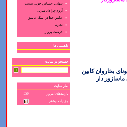
تنهایی احساس خوبی نیست
آروم چرا داد میزنی
عکس‌ خدا در اشک‌ عاشق‌
تجربه
فرصت پرواز
دانستنی ها
جستجو در سایت
ی بخاروان کابین
ماساژور دا
ر
آمار سایت
بازدیدهای امروز
556
جزئیات بیشتر