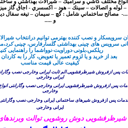
انواع مختلف كاشي و سراميك – شيرآلات بهداشتي و ساختم
 لوله و اتصالات – سينك – هود – اكسسري - اجاق گاز ميزي
..- مصالح ساختماني شامل : گچ – سيمان – تيغه سفال دي
و .....
ان سرویسکار و نصب کننده بهترمی توانیم درانتخاب شیرالا
نی سرویس های چینی بهداشتی گلسارفارس،
چینی کرد
،م
ریلکس،بلونی-دوراویت-نوواشما را راهنمایی کنی
بعد از خرید و یا لزوم تعمیر یا تعویض، کار را به کاردان 
کیفیت عالی قیمت مناسب
ات پس ازفروش شیر
ظرفشویی
الم
ثابت
ایرانی وخارجی-نصب وگارانت
ایرانی وخارجی
ات پس ازفروش شیر
ظرفشویی
ایرانی وخارجی-نصب وگارانتی انواع
وخارجی
ات پس ازفروش شیرهای ساختمانی ایرانی وخارجی-نصب وگارانتی ا
ایرانی وخارجی
یرظرفشویی دوش روشویی توالت وبرندهای 