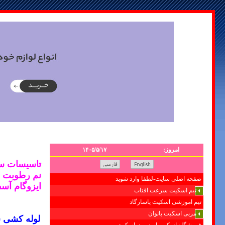
امروز:
۱۴۰۵/۵/۱۷
تاسیسات ساختمان121507825
نم رطوبت
صفحه اصلی سایت-لطفا وارد شوید
ایزوگام آس
تیم اسکیت سرعت افتاب
تیم اموزشی اسکیت پاسارگاد
مربی اسکیت بانوان
لوله کشی 