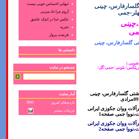
تنهایی احساس خوبی نیست
گلسارفارس،
چینی
آروم چرا داد میزنی
هلر-جمی
عکس‌ خدا در اشک‌ عاشق‌
،
چینی
تجربه
می
فرصت پرواز
تی گلسارفارس،
چینی
دانستنی ها
شویی )
جستجو در سایت
ریلکس/ بلونی /جمی/گل/
اشتی گلسارفارس،
چینی
آمار سایت
ادی
بازدیدهای امروز
3999
رآلات ووان جکوزی
ایرانی
جزئیات بیشتر
ت،نووا جمی
صفحه1
رآلات ووان جکوزی
ایرانی
ت،نووا جمی
صفحه2