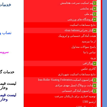
تیم اسکیت سرعت هخامنش
خدمات
تیم نمایشی
تیم ملی
فروشگاه های ورزشی
نتایج مسابقات اسکیت
الناز بحرانیelnaz bahrani
نصاب و
هیئت آمادگی جسمانی و ایروبیک
از ما بپرسید
پاسخ سوالات متداول
سرویس 
تماس با ما
ورود
بیوگرافی
گالری عکس
خدمات گل
نتایج مسابقات اسکیت شهرداری
فدراسیون اسکیتIran Roller Skating Federation
لیست قیمت
سایت و وبلاگ ایمیل مهدی مرادی
وخار
فدراسیون آمادگی جسمانی
لیست قیمت
توصیه اجباری برای بازیکنان سرعت
وخار
ارشیو 1389