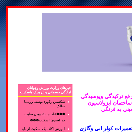
خبرهای وزارت ورزش وجوانان
امادگی جسمانی و ایروبیک واسکیت
فع ترکیدگی وپوسیدگی
شکستن رکورد توسط رومینا
ساختمان ایزولاسیون
سالک
مینی به فرنگی
⛔⛔⛔علت بسته بودن سایت
فدراسیون اسکیت⛔⛔⛔
میرات کولر ابی وگازی
اموزش اکادمیک اسکیت از پایه