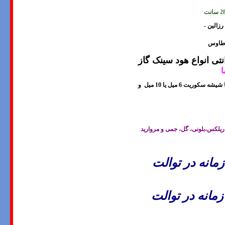
- طاوس
 انواع هود سینک گاز
ا
ا شيشه سکوريت
6 میل یا 10
میل و
لکس،بلونی، گل، جمی و مروارید
مانه در توالت
مانه در توالت