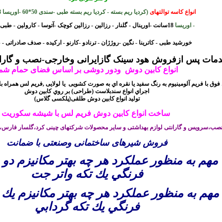
انواع کاسه توالتهای
(کردیا ریم بسته - کردیا ریم بسته طبی -سندی 50*60 -اوریسا 28 سانت
- اوریسا
18سانت -اورینال - گلنار - رزالین - رزالین کوچک -آتوسا - کارولین - طبی رزالین -
خورشید طبی - کاترینا - نگین -
روژژان - ترنادو -کارنو - ارکیده - صدف صادراتی 
ات پس ازفروش هود سینک گازایرانی وخارجی-نصب و گارانتی
انواع
کابین دوش
ودور دوشی بر اساس فضای حمام شم
فوق با فريم آلومينيوم به رنگ سفید يا نقره اي به صورت کشویی
یا لولایی ,فریم لس
همراه ب
اجراي انواع سندبلاست (طراحی) بر روي کابين دوش
(تولید انواع کابین دوش طلقی(پلکسی گلاس
ساخت انواع کابین دوش فریم لس با شیشه سکوریت
ب،سرویس و گارانتی لوازم بهداشتی و سایر محصولات شرکتهای چینی کرد،گلسار فارس،ری
فروش شیرهای ساختمانی وصنعتی با ضمانت
مهم به منظور عملكرد هر چه بهتر مكانيزم دو ز
فرنگي يك تكه واتر جت
مهم به منظور عملكرد هر چه بهتر مكانيزم يك ز
فرنگي يك تكه گردابي