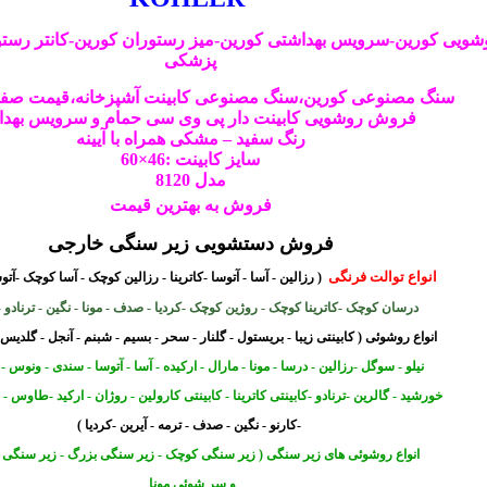
شویی
کورین-سرویس بهداشتی کورین-میز رستوران کورین-کانتر رستورا
پزشکی
سنگ مصنوعی کورین،سنگ مصنوعی
کابینت
آشپزخانه،قیمت صفح
فروش
روشویی
کابینت دار پی وی سی حمام و سرویس بهد
رنگ سفید – مشکی همراه با آیینه
سایز کابینت :46×60
مدل 8120
فروش به بهترین قیمت
فروش دستشویی زیر سنگی خارجی
انواع توالت فرنگی
( رزالین - آسا - آتوسا -کاترینا - رزالین کوچک - آسا کوچک -آت
درسان کوچک -کاترینا کوچک - روژین کوچک -کردیا - صدف - مونا - نگین - ترناد
و -
انواع روشوئی
( کابینتی زیبا - بریستول - گلنار - سحر - بسیم - شبنم - آنجل - گلدیس
نیلو - سوگل -
رزالین - درسا - مونا - مارال - ارکیده - آسا - آتوسا - سندی - ونوس -
خورشید - گالرین -ترنادو -کابینتی
کاترینا - کابینتی کارولین - روژان - ارکید -طاوس - 2کاسه ارکید
-کارنو - نگین - صدف - ترمه - آیرین -کردیا )
انواع روشوئی های زیر سنگی ( زیر سنگی کوچک - زیر سنگی بزرگ - زیر سنگی 
و سر شوئی مونا