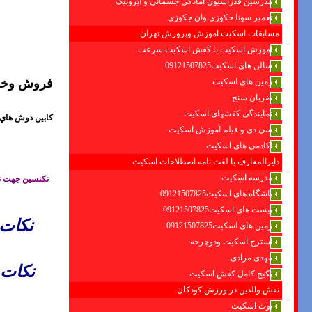
مدرسین فدراسیون امادگی جسمانی و ایروبیک
تعمیر سونا جکوزی وان جکوزی
مسابقات اسکیت اموزش وپرورش تهران
آموزش اسکیت با کفش اسکیت سرعت
سالن های اسکیت09121507825
زمین های اسکیت
فروش وخدم
ضربان سنج
نمایندگی کفشهای اسکیت
کابين دوش هاي 
سی دی و فیلم آموزش اسکیت
آکادمی های اسکیت
دایرالمعارف یا لغت نامه اصطلاحات اسکیت
مدرسه اسکیت
تکنسین جهت نص
باشگاه های اسکیت09121507825
پیست های اسکیت09121507825
نكات 
زمین های اسکیت09121507825
استرج اسکیت ودوچرخه
مهدی مرادی
نكات 
پکیج کامل کفش اسکیت
نقش والدین در ورزش کودکان
بوت اسکیت