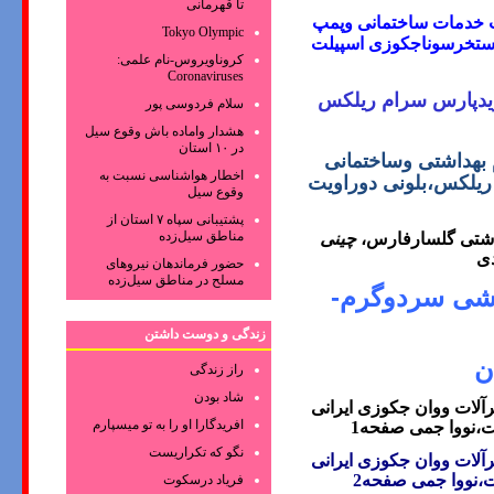
تا قهرمانی
ت
خدمات ساختمانی وپمپ
Tokyo Olympic
 استخرسوناجکوزی اسپیلت
کروناویروس‌-نام علمی:
Coronaviruses
یدپارس سرام ریلکس
سلام فردوسی پور
هشدار واماده باش وقوع سیل
در ۱۰ استان
بهداشتی وساختمانی
اخطار هواشناسی نسبت به
ریلکس،بلونی دوراویت
وقوع سیل
پشتیبانی سپاه ۷ استان از
مناطق سیل‌زده
اشتی گلسارفارس،
چینی
دی
حضور فرماندهان نیروهای
مسلح در مناطق سیل‌زده
شی سردوگرم-
زندگی و دوست داشتن
ن
راز زندگی
شاد بودن
رآلات ووان جکوزی
ایرانی
افریدگارا او را به تو میسپارم
ت،نووا جمی
صفحه1
نگو که تکراریست
رآلات ووان جکوزی
ایرانی
ت،نووا جمی
صفحه2
فریاد درسکوت