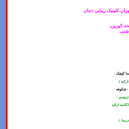
ن-کلینیک زیبایی دندان
ه کورین،
اشتی
وسا کوچک -
ارکید
)
 - شکوفه -
 ژینوس -
درسا )