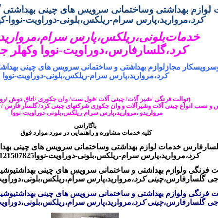
 لوازم بهداشتی وساختمانی سرویس های چینی بهداشتی 
کرد
،مروارید،پارس سرام-ریلکس،بلونی-دوراویت-نووا-ک
خدمات
بلونی
،
ریلکس،
پارس سرام
،
مروارید
کرد
،
گلسارفارس،دوراویت-نووا وکهلر ج
سرویسکار مجازلوازم بهداشتی و ساختمانی سرویس های چینی بهداش
کرد
،مروارید،پارس سرام-ریلکس،بلونی-دوراویت-نووا
(توالت فرنگی /شیر آلات/ چینی آلات /فول ست/ وان جکوری /اتاق دوش /رو
و نصب انواع چینی آلات وشیرآلات و وان جکوزی شرکتهای چینی کرد/ گلسار فارس / 
مرواریدو
،مروارید،پارس سرام-ریلکس،بلونی-دوراویت-نووا
باگارانتی
کلیه خدمات مشاوره و راهنمایی در مورد موارد فوق
سارفارس خدمات لوازم بهداشتی وساختمانی سرویس های چینی بهد
کرد
،مروارید،پارس سرام-ریلکس،بلونی-دوراویت-نووا
09121507825مر
 فرنگی و
لوازم بهداشتی و ساختمانی سرویس های چینی بهداشتیوشی
جی
گلسارفارس،
چینی کرد
،مروارید،پارس سرام،ریلکس،بلونی،دوراوی
 فرنگی و
لوازم بهداشتی و ساختمانی سرویس های چینی بهداشتیوشی
جی
گلسارفارس،
چینی کرد
،مروارید،پارس سرام،ریلکس،بلونی،دوراوی