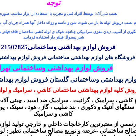
توجه
نصب
شیرآلات
توسط افراد فنی و مجرب با استفاده از ابزار مناسب صورت
م نصب درپوش لوله ها باز می شودتا شن و ماسه و زوائد داخل آنها همراه جریان آب ب
گیری از آسیب دیدن مغزی سرامیکی چنانچه شبکه ی لوله کشی ساختمان فاقد فیلتر م
شیر پیسوال فیلتر دار استفاده فرمایید
فروش لوازم بهداشتی وساختمانی09121507825
فروشگاه های لوازم بهداشتی ساختمانی
فروش لوازم بهداشتی
فروش لوازم بهداشتی وساختمانی تهرا
زم بهداشتی وساختمانی گلستان فروش لوازم بهداشت
روش کلیه لوازم بهداشتی ساختمانی كاشي ، سراميك و لوا
 کاشی ، سرامیک ، گرانیت ، سرامیک ضد اسید ، چینی آلات 
سنگهای آنتیک و دکوری ، بند صلیب ، گاز ، هود ، سینک ، 
کاشی و سرامیک
رسمي از معتبرترين كارخانجات داخلي و خارجي توليد لواز
الح ساختماني -عرضه و توزيع مصالح ساختمانی نظیر : لو