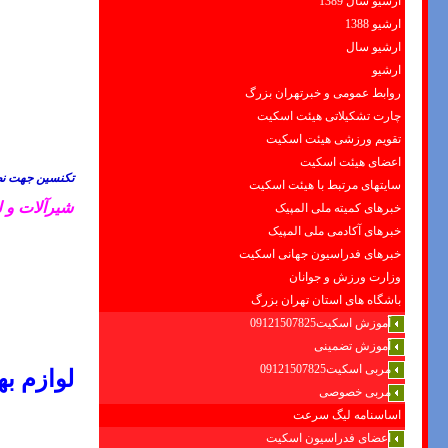
ارشیو سال 1389
ارشیو 1388
ارشیو سال
ارشیو
روابط عمومی و خبرتهران بزرگ
چارت تشکیلاتی هیئت اسکیت
تقویم ورزشی هیئت اسکیت
اعضای هیئت اسکیت
تکنسین جهت نص
سایتهای مرتبط با هیئت اسکیت
شیرآلات و ل
خبرهای کمیته ملی المپیک
خبرهای آکادمی ملی المپیک
خبرهای فدراسیون جهانی اسکیت
وزارت ورزش و جوانان
باشگاه های استان تهران بزرگ
آموزش اسکیت09121507825
آموزش تضمینی
مربی اسکیت09121507825
لوازم ب
مربی خصوصی
اساسنامه لیگ سرعت
اعضای فدراسیون اسکیت