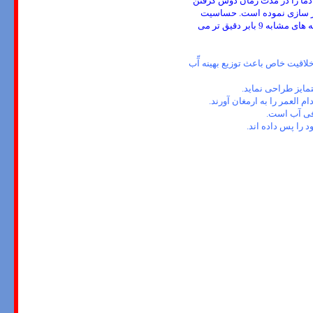
م کرده و آن دما را در مدت زمان دوش گرفتن
 از نو باز سازی نموده است. حساسیت
ترموستات های جدید به تغییرات ناگهانی فشار آب دو برابر سریعتر از قبل کشته ودر مقایسه با نمونه های مشابه 9 بابر دقیق تر می
اشند. این ترکیب با کیفیت و خلاقیت خاص باعث توزیع بهینه آّب
رفی آب است.