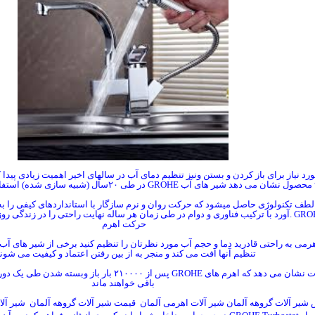
رد نیاز برای باز کردن و بستن ونیز تنظیم دمای آب در سالهای اخیر اهمیت زیادی پید
محصول نشان می دهد شیر های آب
GROHE
در طی
۲۰
سال (شبیه سازی شده) استفا
 لطف تکنولوژی
SilkMove GROHE
حاصل میشود که حرکت روان و نرم سازگار با استانداردهای کیفی را ب
. GRO
آورد
با ترکیب فناوری و دوام در طی زمان هر ساله نهایت راحتی را در زندگی رو
حرکت اهرم
هرمی به راحتی قادرید دما و حجم آب مورد نظرتان را تنظیم کنید برخی از شیر های 
تنظیم آنها افت می کند و منجر به از بین رفتن اعتماد و کیفیت می شون
ات نشان می دهد که اهرم های
GROHE
پس از
۲۱۰۰۰۰
بار باز وبسته شدن طی یک دور
باقی خواهند ماند
شیر آلات گروهه آلمان شیر آلات اهرمی آلمان قیمت شیر آلات گروهه آلمان شیر آ