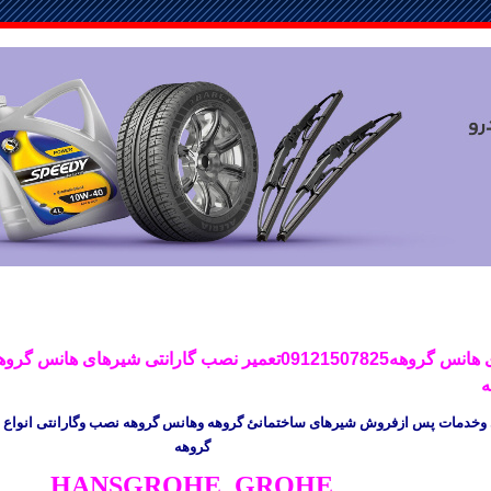
تعمیرشیرهای هانس گروهه09121507825تعمیر نصب گارانتی شیر
ه
 وخدمات پس ازفروش شیرهای ساختمانئ
گروهه
وهانس گروهه نصب وگارانتی انواع 
گروهه
HANSGROHE GROHE