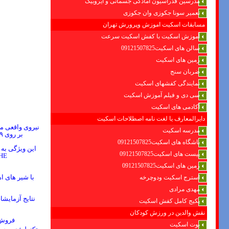
مدرسین فدراسیون امادگی جسمانی و ایروبیک
تعمیر سونا جکوزی وان جکوزی
مسابقات اسکیت اموزش وپرورش تهران
آموزش اسکیت با کفش اسکیت سرعت
سالن های اسکیت09121507825
زمین های اسکیت
ضربان سنج
نمایندگی کفشهای اسکیت
سی دی و فیلم آموزش اسکیت
آکادمی های اسکیت
دایرالمعارف یا لغت نامه اصطلاحات اسکیت
نیروی واقعی مو
مدرسه اسکیت
بر روی
۹
باشگاه های اسکیت09121507825
این ویژگی به
پیست های اسکیت09121507825
HE
زمین های اسکیت09121507825
با شیر های ا
استرج اسکیت ودوچرخه
مهدی مرادی
نتایج آزمایش
پکیج کامل کفش اسکیت
نقش والدین در ورزش کودکان
فروش 
بوت اسکیت