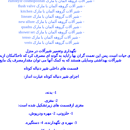
- شیر آلات گروهه آلمان با مارک eurostyle cosmopolitan
- شیر آلات گروهه آلمان با مارک flush valve
- شیر آلات گروهه آلمان با مارک kitchen
- شیر آلات گروهه آلمان با مارک lineare
- شیر آلات گروهه آلمان با مارک new allure
- شیر آلات گروهه آلمان با مارک quadra
- شیر آلات گروهه آلمان با مارک shower set
- شیر آلات گروهه آلمان با مارک tenso
شیر آلات گروهه آلمان با مارک veris
نگهداری وتعمیر شیرآلات در منزل
ی حیات است. پس این نعمت گران بها راباید به گونه ای مصرف کرد که تاحدّامکان ازب
شیرآلات بهداشتی وسایلی هستند که به کمک آنها می توان مقدارمصرف یک مایع 
قسمت های داخلی شیر دنباله کوتاه
اجزای شیر دنباله کوتاه عبارت انداز
:
1-
بدنه،
2-
مغزی
.
مغزی ازقسمت های زیرتشکیل شده است
:
1-
حلزونی، 2- مهره ودرپوش،
3-
مهره ی نگهدارنده، 4- دستگیره
.