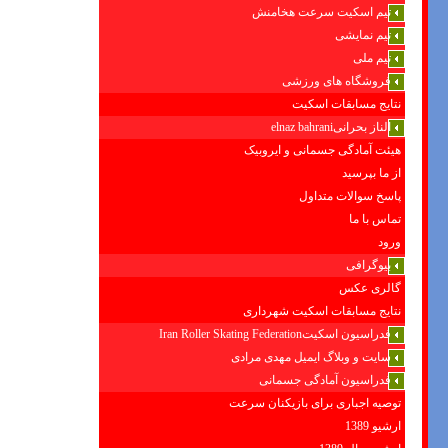
تیم اسکیت سرعت هخامنش
تیم نمایشی
تیم ملی
فروشگاه های ورزشی
نتایج مسابقات اسکیت
الناز بحرانیelnaz bahrani
هیئت آمادگی جسمانی و ایروبیک
از ما بپرسید
پاسخ سوالات متداول
تماس با ما
ورود
بیوگرافی
گالری عکس
نتایج مسابقات اسکیت شهرداری
فدراسیون اسکیتIran Roller Skating Federation
سایت و وبلاگ ایمیل مهدی مرادی
فدراسیون آمادگی جسمانی
توصیه اجباری برای بازیکنان سرعت
ارشیو 1389