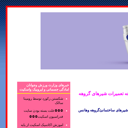
خبرهای وزارت ورزش وجوانان
امادگی جسمانی و ایروبیک واسکیت
های هانس گروهه تعمیرات شیرهای گروهه
شکستن رکورد توسط رومینا
سالک
شیرهای ساختمانئ
گروهه وهانس
⛔⛔⛔علت بسته بودن سایت
فدراسیون اسکیت⛔⛔⛔
اموزش اکادمیک اسکیت از پایه