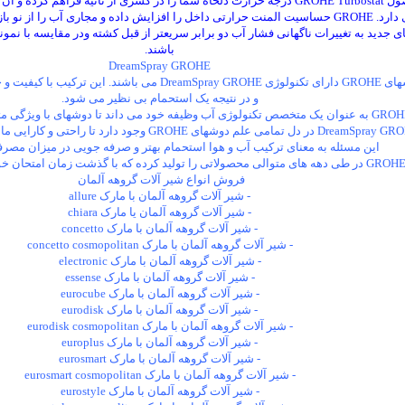
تکنولوژی محصول GROHE Turbostat درجه حرارت دلخاه شما را در کسری از ثانیه فراه
ثابت نگه می دارد. GROHE حساسیت المنت حرارتی داخل را افزایش داده و مجاری آب را
باشند.
DreamSpray GROHE
تمامی علم دوشهای GROHE دارای تکنولوژی DreamSpray GROHE می ب
و در نتیجه یک استحمام بی نظیر می شود.
یک متخصص تکنولوژی آب وظیفه خود می داند تا دوشهای با ویژگی متمایز طراحی نماید.
این مسئله به معنای ترکیب آب و هوا استحمام بهتر و صرفه جویی در میزان مص
GRO در طی دهه های متوالی محصولاتی را تولید کرده که با گذشت زمان امتحان خود را پس داده اند.
فروش انواع شیر آلات گروهه آلمان
- شیر آلات گروهه آلمان با مارک allure
- شیر آلات گروهه آلمان یا مارک chiara
- شیر آلات گروهه آلمان با مارک concetto
- شیر آلات گروهه آلمان با مارک concetto cosmopolitan
- شیر آلات گروهه آلمان با مارک electronic
- شیر آلات گروهه آلمان با مارک essense
- شیر آلات گروهه آلمان با مارک eurocube
- شیر آلات گروهه آلمان با مارک eurodisk
- شیر آلات گروهه آلمان با مارک eurodisk cosmopolitan
- شیر آلات گروهه آلمان با مارک europlus
- شیر آلات گروهه آلمان با مارک eurosmart
- شیر آلات گروهه آلمان با مارک eurosmart cosmopolitan
- شیر آلات گروهه آلمان با مارک eurostyle