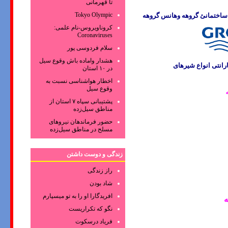
تا قهرمانی
Tokyo Olympic
 ساختمانئ
گروهه وهانس گروهه
کروناویروس‌-نام علمی:
Coronaviruses
سلام فردوسی پور
هشدار واماده باش وقوع سیل
انتی انواع
شیرهای
در ۱۰ استان
اخطار هواشناسی نسبت به
وقوع سیل
پشتیبانی سپاه ۷ استان از
مناطق سیل‌زده
حضور فرماندهان نیروهای
مسلح در مناطق سیل‌زده
زندگی و دوست داشتن
راز زندگی
شاد بودن
افریدگارا او را به تو میسپارم
ه
نگو که تکراریست
فریاد درسکوت