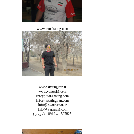
www.iranskating.com
www.skatingiran.ir
www.varzesh1.com
Info@ iranskating.com
Info@ skatingiran.com
Info@ skatingiran.ir
Info@ varzesh1.com
1507825 – 0912
(مرادی)