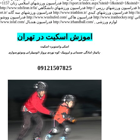
اموزش اسکیت در تهران
اسکی واسنوبرد-اسکیت
-پاتیناز-امادگی جسمانی و ایروبیک- کوه نوردی-پرواز-اتومبیلرانی وموتورسواری
09121507825