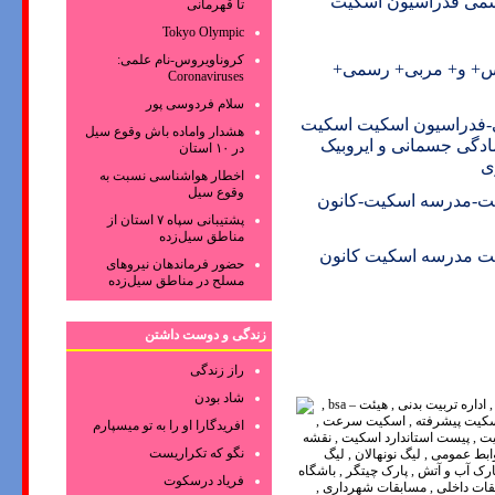
رسمی فدراسیون اسکیت
تا قهرمانی
Tokyo Olympic
کروناویروس‌-نام علمی:
رس+ و+ مربی+ رسمی+
Coronaviruses
سلام فردوسی پور
ی-فدراسیون اسکیت اسکیت
هشدار واماده باش وقوع سیل
دگی جسمانی و ایروبیک
در ۱۰ استان
ی
اخطار هواشناسی نسبت به
وقوع سیل
ت-مدرسه اسکیت-کانون
پشتیبانی سپاه ۷ استان از
مناطق سیل‌زده
ت مدرسه اسکیت کانون
حضور فرماندهان نیروهای
مسلح در مناطق سیل‌زده
زندگی و دوست داشتن
راز زندگی
شاد بودن
افریدگارا او را به تو میسپارم
نگو که تکراریست
فریاد درسکوت