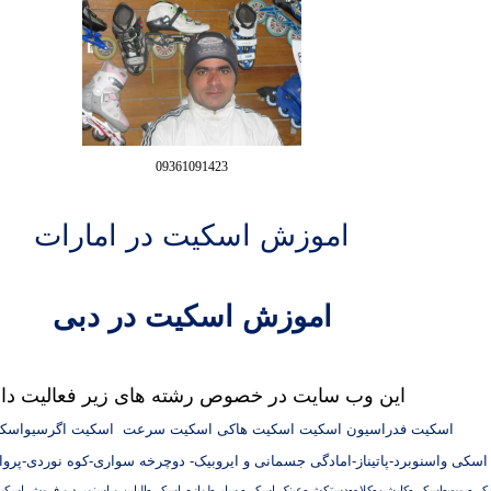
09361091423
اموزش اسکیت
در امارات
اموزش اسکیت
در دبی
این وب سایت در خصوص رشته های زیر فعالیت دار
اسکیت فدراسیون اسکیت اسکیت هاکی اسکیت سرعت اسکیت اگرسیواسکی
سکی واسنوبرد-پاتیناز-امادگی جسمانی و ایروبیک- دوچرخه سواری-کوه نوردی-پرواز
-بوت-اسکی-کاپشن-کلاه-دستکش-عینک اسکی- سایر-لوازم اسکی-الپاین و اسنوبرد
و فروش اسکی