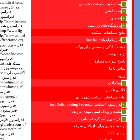
تیم اسکیت سرعت هخامنش
تیم نمایشی
تیم ملی
فروشگاه های ورزشی
نتایج مسابقات اسکیت
الناز بحرانیelnaz bahrani
هیئت آمادگی جسمانی و ایروبیک
از ما بپرسید
پاسخ سوالات متداول
تماس با ما
ورود
بیوگرافی
گالری عکس
نتایج مسابقات اسکیت شهرداری
فدراسیون اسکیتIran Roller Skating Federation
سایت و وبلاگ ایمیل مهدی مرادی
فدراسیون آمادگی جسمانی
توصیه اجباری برای بازیکنان سرعت
ارشیو 1389