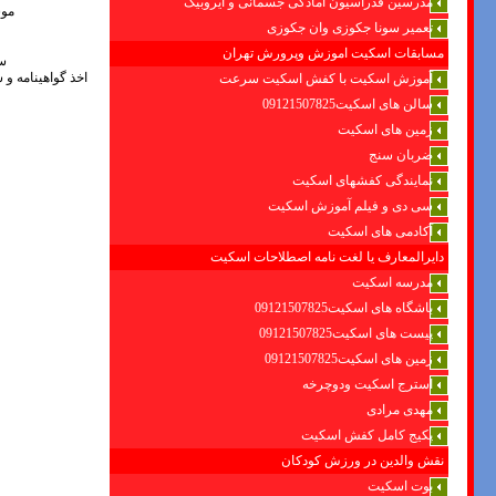
مدرسین فدراسیون امادگی جسمانی و ایروبیک
موسس 
تعمیر سونا جکوزی وان جکوزی
مسابقات اسکیت اموزش وپرورش تهران
سا
اخذ گواهینامه و 
آموزش اسکیت با کفش اسکیت سرعت
سالن های اسکیت09121507825
زمین های اسکیت
ضربان سنج
نمایندگی کفشهای اسکیت
سی دی و فیلم آموزش اسکیت
آکادمی های اسکیت
دایرالمعارف یا لغت نامه اصطلاحات اسکیت
مدرسه اسکیت
باشگاه های اسکیت09121507825
پیست های اسکیت09121507825
زمین های اسکیت09121507825
استرج اسکیت ودوچرخه
مهدی مرادی
پکیج کامل کفش اسکیت
نقش والدین در ورزش کودکان
بوت اسکیت