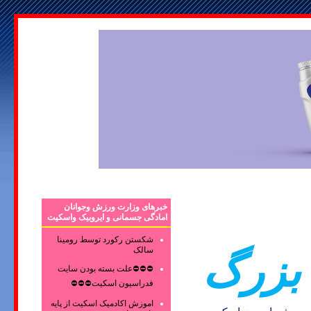
خبرهای وزارت ورزش وجوانان
امادگی جسمانی و ایروبیک واسکیت
شکستن رکورد توسط رومینا
سالک
بزرگ
⛔⛔⛔علت بسته بودن سایت
فدراسیون اسکیت⛔⛔⛔
اموزش اکادمیک اسکیت از پایه