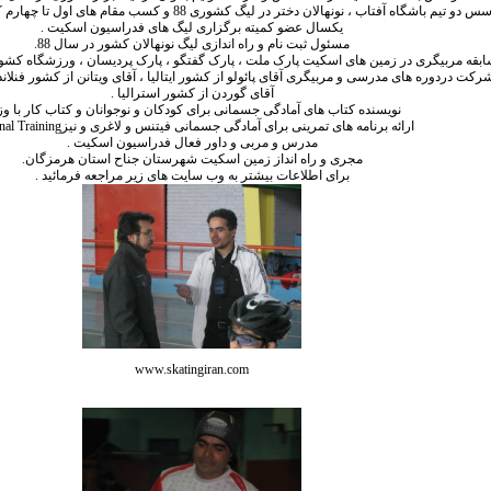
دو تیم باشگاه آفتاب ، نونهالان دختر در لیگ کشوری 88 و کسب مقام های اول تا چهارم کشوری توسط این تیم .
یکسال عضو کمیته برگزاری لیگ های فدراسیون اسکیت .
مسئول ثبت نام و راه اندازی لیگ نونهالان کشور در سال 88.
بقه مربیگری در زمین های اسکیت پارک ملت ، پارک گفتگو ، پارک پردیسان ، ورزشگاه کشوری
شرکت دردوره های مدرسی و مربیگری آقای پائولو از کشور ایتالیا ، آقای ویتانن از کشور فنلا
آقای گوردن از کشور استرالیا .
نویسنده کتاب های آمادگی جسمانی برای کودکان و نوجوانان و کتاب کار با وزن
ارائه برنامه های تمرینی برای آمادگی جسمانی فیتنس و لاغری و نیز
nal Training
مدرس و مربی و داور فعال فدراسیون اسکیت .
مجری و راه انداز زمین اسکیت شهرستان جناح استان هرمزگان.
برای اطلاعات بیشتر به وب سایت های زیر مراجعه فرمائید .
www.skatingiran.com