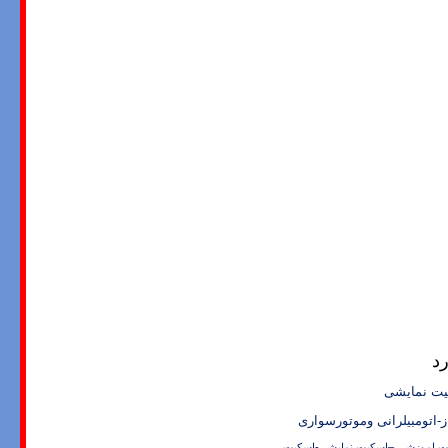
د
ت نمایشی
-اتومبیلرانی وموتورسواری
ت اموزشی –اسکیت نمایشی-اسکیت