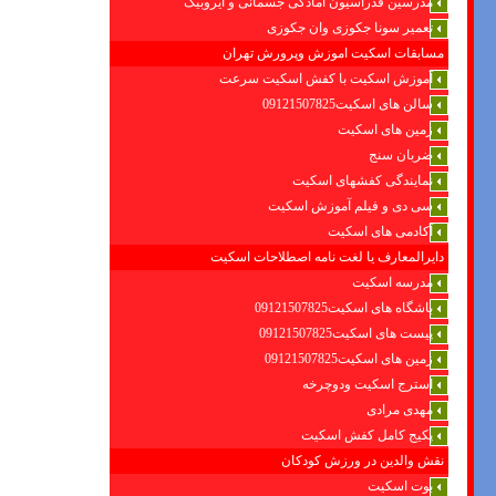
مدرسین فدراسیون امادگی جسمانی و ایروبیک
تعمیر سونا جکوزی وان جکوزی
مسابقات اسکیت اموزش وپرورش تهران
آموزش اسکیت با کفش اسکیت سرعت
سالن های اسکیت09121507825
زمین های اسکیت
ضربان سنج
نمایندگی کفشهای اسکیت
سی دی و فیلم آموزش اسکیت
آکادمی های اسکیت
دایرالمعارف یا لغت نامه اصطلاحات اسکیت
مدرسه اسکیت
باشگاه های اسکیت09121507825
پیست های اسکیت09121507825
زمین های اسکیت09121507825
استرج اسکیت ودوچرخه
مهدی مرادی
پکیج کامل کفش اسکیت
نقش والدین در ورزش کودکان
بوت اسکیت