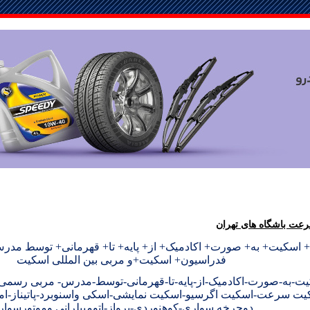
عت باشگاه های تهران
اسکیت+ به+ صورت+ اکادمیک+ از+ پایه+ تا+ قهرمانی+ توسط مد
فدراسیون+ اسکیت+و مربی بین المللی اسکیت
ت-به-صورت-اکادمیک-از-پایه-تا-قهرمانی-توسط-مدرس- مربی رسم
یت سرعت-اسکیت اگرسیو-اسکیت نمایشی-اسکی واسنوبرد-پاتیناز-اما
دوچرخه سواری-کوهنوردی-پرواز-اتومبیلرانی وموتورسوا