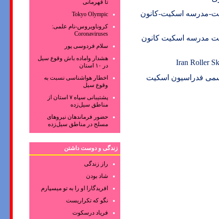
تا قهرمانی
ت-مدرسه اسکیت-کانون
Tokyo Olympic
کروناویروس‌-نام علمی:
Coronaviruses
ت مدرسه اسکیت کانون
سلام فردوسی پور
هشدار واماده باش وقوع سیل
Iran Roller 
در ۱۰ استان
رسمی فدراسیون اسکیت
اخطار هواشناسی نسبت به
وقوع سیل
پشتیبانی سپاه ۷ استان از
مناطق سیل‌زده
حضور فرماندهان نیروهای
مسلح در مناطق سیل‌زده
زندگی و دوست داشتن
راز زندگی
شاد بودن
افریدگارا او را به تو میسپارم
نگو که تکراریست
فریاد درسکوت