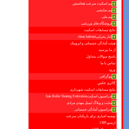
تیم اسکیت سرعت هخامنش
تیم نمایشی
تیم ملی
فروشگاه های ورزشی
نتایج مسابقات اسکیت
الناز بحرانیelnaz bahrani
هیئت آمادگی جسمانی و ایروبیک
از ما بپرسید
پاسخ سوالات متداول
تماس با ما
ورود
بیوگرافی
گالری عکس
نتایج مسابقات اسکیت شهرداری
فدراسیون اسکیتIran Roller Skating Federation
سایت و وبلاگ ایمیل مهدی مرادی
فدراسیون آمادگی جسمانی
توصیه اجباری برای بازیکنان سرعت
ارشیو 1389