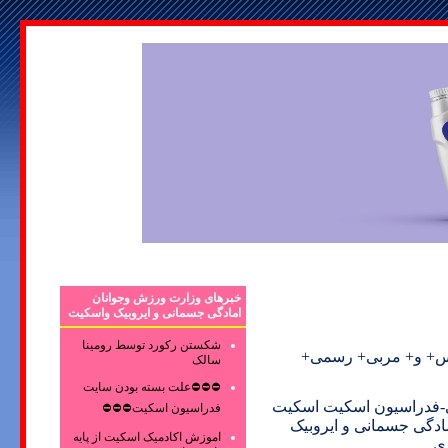
خبرهای وزارت ورزش وجوانان
امادگی جسمانی و ایروبیک واسکیت
شکستن رکورد توسط رومینا
رس+ و+ مربی+ رسمی+
سالک
⛔⛔⛔علت بسته بودن سایت
ی-فدراسیون اسکیت اسکیت
فدراسیون اسکیت⛔⛔⛔
دگی جسمانی و ایروبیک
اموزش اکادمیک اسکیت از پایه
ری