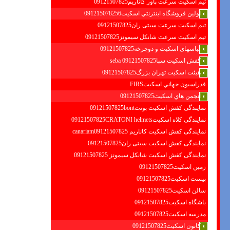
تیم اسکیت سرعت پاور کاناریم09121507825
اولين فروشگاه اينترنتي اسكيت091215078256
تیم اسکیت سرعت سیتی ران09121507825
تیم اسکیت سرعت شانکل سیمونز09121507825
لباسهای اسکیت و دوچرخه09121507825
کفش اسکیت سبا09121507825 seba
هیئت اسکیت تهران بزرگ09121507825
فدراسيون جهاني اسكيتFIRS
انجمن هاي اسكيت09121507825
نمایندگی کفش اسکیت بونت09121507825bont
نمایندگی کلاه اسکیت09121507825CRATONI helmets
نمایندگی کفش اسکیت كاناريم canariam09121507825
نمایندگی کفش اسکیت سیتی ران09121507825
نمایندگی کفش اسکیت شانكل سيمونز 09121507825
زمین اسکیت09121507825
پیست اسکیت09121507825
سالن اسکیت09121507825
باشگاه اسکیت09121507825
مدرسه اسکیت09121507825
کانون اسکیت09121507825